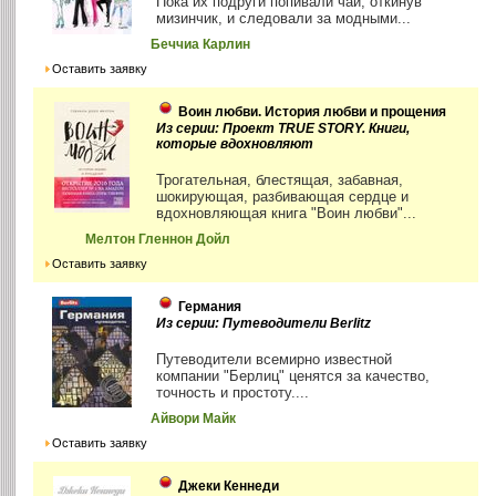
Пока их подруги попивали чай, откинув
мизинчик, и следовали за модными...
Беччиа Карлин
Оставить заявку
Воин любви. История любви и прощения
Из серии: Проект TRUE STORY. Книги,
которые вдохновляют
Трогательная, блестящая, забавная,
шокирующая, разбивающая сердце и
вдохновляющая книга "Воин любви"...
Мелтон Гленнон Дойл
Оставить заявку
Германия
Из серии: Путеводители Berlitz
Путеводители всемирно известной
компании "Берлиц" ценятся за качество,
точность и простоту....
Айвори Майк
Оставить заявку
Джеки Кеннеди