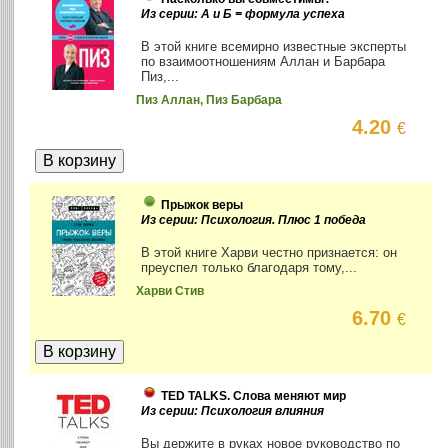
Из серии: А и Б = формула успеха
В этой книге всемирно известные эксперты
по взаимоотношениям Аллан и Барбара
Пиз,...
Пиз Аллан, Пиз Барбара
4.20
€
Прыжок веры
Из серии: Психология. Плюс 1 победа
В этой книге Харви честно признается: он
преуспел только благодаря тому,...
Харви Стив
6.70
€
TED TALKS. Слова меняют мир
Из серии: Психология влияния
Вы держите в руках новое руководство по