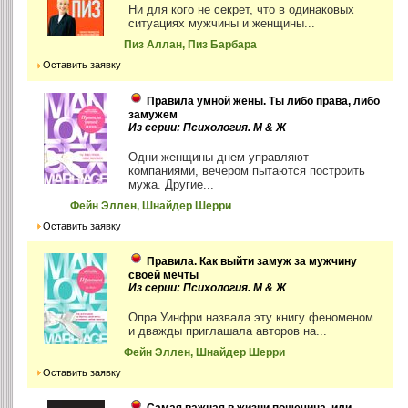
Ни для кого не секрет, что в одинаковых
ситуациях мужчины и женщины...
Пиз Аллан, Пиз Барбара
Оставить заявку
Правила умной жены. Ты либо права, либо
замужем
Из серии: Психология. М & Ж
Одни женщины днем управляют
компаниями, вечером пытаются построить
мужа. Другие...
Фейн Эллен, Шнайдер Шерри
Оставить заявку
Правила. Как выйти замуж за мужчину
своей мечты
Из серии: Психология. М & Ж
Опра Уинфри назвала эту книгу феноменом
и дважды приглашала авторов на...
Фейн Эллен, Шнайдер Шерри
Оставить заявку
Самая важная в жизни пощечина, или