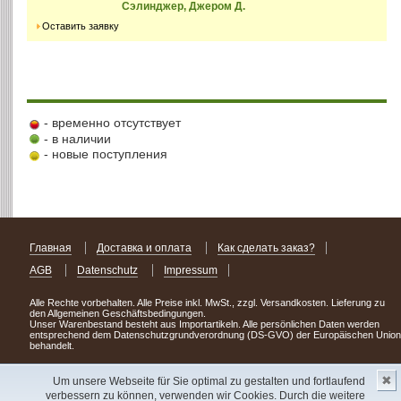
Сэлинджер, Джером Д.
Оставить заявку
- временно отсутствует
- в наличии
- новые поступления
Главная
Доставка и оплата
Как сделать заказ?
AGB
Datenschutz
Impressum
Alle Rechte vorbehalten. Alle Preise inkl. MwSt., zzgl. Versandkosten. Lieferung zu
den Allgemeinen Geschäftsbedingungen.
Unser Warenbestand besteht aus Importartikeln. Alle persönlichen Daten werden
entsprechend dem Datenschutzgrundverordnung (DS-GVO) der Europäischen Union
behandelt.
Сделав заказ сегодня, уже через день или два Вы можете стать обладателем
✖
НОВИНКИ из Германии
! Удачного поиска!
Um unsere Webseite für Sie optimal zu gestalten und fortlaufend
verbessern zu können, verwenden wir Cookies. Durch die weitere