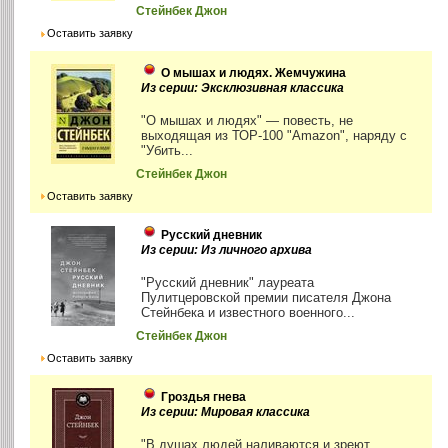
Стейнбек Джон
Оставить заявку
О мышах и людях. Жемчужина
Из серии: Эксклюзивная классика
"О мышах и людях" — повесть, не
выходящая из ТОР-100 "Amazon", наряду с
"Убить...
Стейнбек Джон
Оставить заявку
Русский дневник
Из серии: Из личного архива
"Русский дневник" лауреата
Пулитцеровской премии писателя Джона
Стейнбека и известного военного...
Стейнбек Джон
Оставить заявку
Гроздья гнева
Из серии: Мировая классика
"В душах людей наливаются и зреют