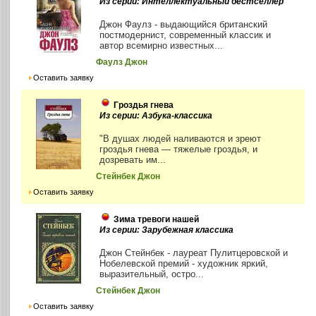
Из серии: Интеллектуальный бестселлер
Джон Фаулз - выдающийся британский
постмодернист, современный классик и
автор всемирно известных...
Фаулз Джон
Оставить заявку
Гроздья гнева
Из серии: Азбука-классика
"В душах людей наливаются и зреют
гроздья гнева — тяжелые гроздья, и
дозревать им...
Стейнбек Джон
Оставить заявку
Зима тревоги нашей
Из серии: Зарубежная классика
Джон Стейнбек - лауреат Пулитцеровской и
Нобелевской премий - художник яркий,
выразительный, остро...
Стейнбек Джон
Оставить заявку