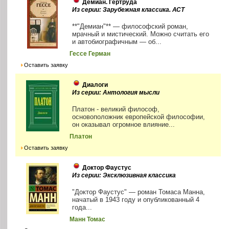
Демиан. Гертруда
Из серии: Зарубежная классика. АСТ
**"Демиан"** — философский роман,
мрачный и мистический. Можно считать его
и автобиографичным — об...
Гессе Герман
Оставить заявку
Диалоги
Из серии: Антология мысли
Платон - великий философ,
основоположник европейской философии,
он оказывал огромное влияние...
Платон
Оставить заявку
Доктор Фаустус
Из серии: Эксклюзивная классика
"Доктор Фаустус" — роман Томаса Манна,
начатый в 1943 году и опубликованный 4
года...
Манн Томас