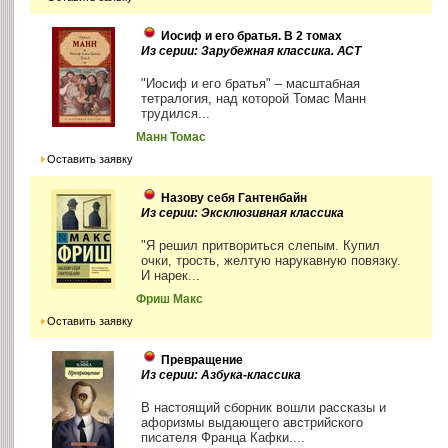
Иосиф и его братья. В 2 томах
Из серии: Зарубежная классика. АСТ
"Иосиф и его братья" – масштабная
тетралогия, над которой Томас Манн
трудился...
Манн Томас
Оставить заявку
Назову себя Гантенбайн
Из серии: Эксклюзивная классика
"Я решил притвориться слепым. Купил
очки, трость, желтую нарукавную повязку.
И нарек...
Фриш Макс
Оставить заявку
Превращение
Из серии: Азбука-классика
В настоящий сборник вошли рассказы и
афоризмы выдающего австрийского
писателя Франца Кафки....