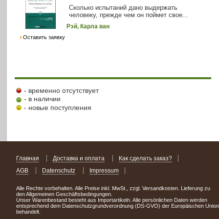
Сколько испытаний дано выдержать
человеку, прежде чем он поймет свое...
Рэй, Карла ван
Оставить заявку
- временно отсутствует
- в наличии
- новые поступления
Главная
Доставка и оплата
Как сделать заказ?
AGB
Datenschutz
Impressum
Alle Rechte vorbehalten. Alle Preise inkl. MwSt., zzgl. Versandkosten. Lieferung zu
den Allgemeinen Geschäftsbedingungen.
Unser Warenbestand besteht aus Importartikeln. Alle persönlichen Daten werden
entsprechend dem Datenschutzgrundverordnung (DS-GVO) der Europäischen Union
behandelt.