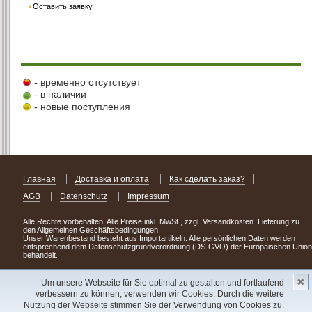
Оставить заявку
- временно отсутствует
- в наличии
- новые поступления
Главная
Доставка и оплата
Как сделать заказ?
AGB
Datenschutz
Impressum
Alle Rechte vorbehalten. Alle Preise inkl. MwSt., zzgl. Versandkosten. Lieferung zu
den Allgemeinen Geschäftsbedingungen.
Unser Warenbestand besteht aus Importartikeln. Alle persönlichen Daten werden
entsprechend dem Datenschutzgrundverordnung (DS-GVO) der Europäischen Union
behandelt.
Сделав заказ сегодня, уже через день или два Вы можете стать обладателем
✖
НОВИНКИ из Германии
! Удачного поиска!
Um unsere Webseite für Sie optimal zu gestalten und fortlaufend
verbessern zu können, verwenden wir Cookies. Durch die weitere
Copyright 2003 - 2023 © Express-Kniga
Nutzung der Webseite stimmen Sie der Verwendung von Cookies zu.