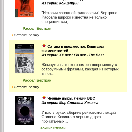
Из серии: Концепции
"История западной философии" Бертрана
Рассела широко известна не только
специалистам,...
Рассел Бертран
Оставить заявку
Сатана в предместье. Кошмары
знаменитостей
Из серии: XX век / XXI век - The Best
Жемчужины тонкого юмора вперемешку с
остроумными фразами, каждая из которых
тянет...
Рассел Бертран
Оставить заявку
Черные дыры. Лекции BBC
Из серии: Мир Стивена Хокинга
У вас в руках сборник рейтовских лекций
Стивена Хокинга о черных дырах,
прочитанных...
Хокинг Стивен