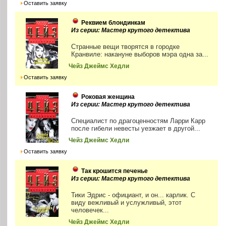
Оставить заявку
Реквием блондинкам
Из серии: Мастер крутого детектива
Странные вещи творятся в городке
Кранвиле: накануне выборов мэра одна за...
Чейз Джеймс Хедли
Оставить заявку
Роковая женщина
Из серии: Мастер крутого детектива
Специалист по драгоценностям Ларри Карр
после гибели невесты уезжает в другой...
Чейз Джеймс Хедли
Оставить заявку
Так крошится печенье
Из серии: Мастер крутого детектива
Тики Эдрис - официант, и он... карлик. С
виду вежливый и услужливый, этот
человечек...
Чейз Джеймс Хедли