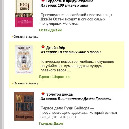
Гордость и предубеждение
Из серии: 100 главных книг
Произведения английской писательницы
Джейн Остен входят в список самых
популярных женских...
Остен Джейн
Оставить заявку
Джейн Эйр
Из серии: 10 главных книг о любви
Готическое поместье, любовь, покушение
на убийство, сумасшедшая супруга
главного героя,...
Бронте Шарлотта
Оставить заявку
Золотой дождь
Из серии: Бестселлеры Джона Гришэма
Первое дело Руди Бейлора —
преуспевающего адвоката, который взялся
защищать интересы...
Гришэм Джон