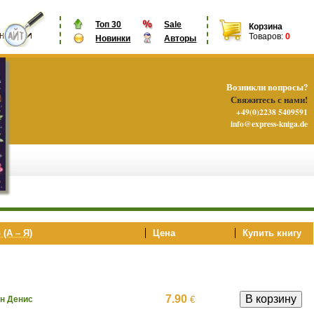
Топ 30
Sale
Корзина
Товаров:
0
Новинки
Авторы
Возникли вопросы?
Свяжитесь с нами!
+49(0)2238 5409591
info@express-kniga.de
 (А – Я)
Цена
Купить книгу
7.90
€
н Денис