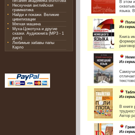
питания академика Болотова
В этом 
Нескучная английская
охватыв
грамматика
языка. В
Найди и покажи. Великие
цивилизации
Полн
Мягкая машина
Из сери
Муха-Цокотуха и другие
сказки. Аудиокнига (MP3 - 1
Книга и
диск)
формиро
Любимые забавы папы
разговор
Карло
Неме
Из сери
Самоучи
отличае
текстово
Табл
Из сери
В книге
труднос
Автор р
Грам
Из сери