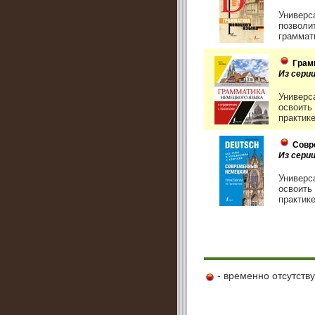
Универс
позволи
граммати
Грам
Из серии
Универс
освоить
практике
Совр
Из сери
Универс
освоить
практике
- временно отсутств