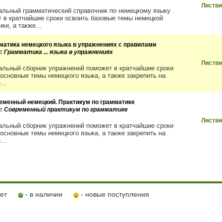
Листви
альный грамматический справочник по немецкому языку
т в кратчайшие сроки освоить базовые темы немецкой
ки, а также...
матика немецкого языка в упражнениях с правилами
: Грамматика ... языка в упражнениях
Листви
альный сборник упражнений поможет в кратчайшие сроки
 основные темы немецкого языка, а также закрепить на
...
еменный немецкий. Практикум по грамматике
и: Современный практикум по грамматике
Листви
альный сборник упражнений поможет в кратчайшие сроки
 основные темы немецкого языка, а также закрепить на
...
ует
- в наличии
- новые поступления