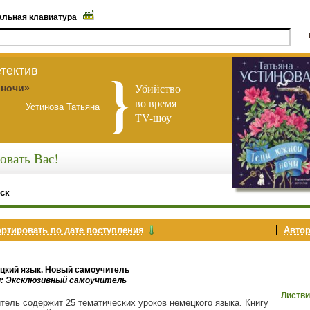
альная клавиатура
тектив
Убийство
 ночи»
во время
Устинова Татьяна
TV-шоу
овать Вас!
ск
ртировать по дате поступления
Автор
цкий язык. Новый самоучитель
и: Эксклюзивный самоучитель
Листви
тель содержит 25 тематических уроков немецкого языка. Книгу