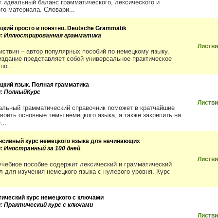
т идеальный баланс грамматического, лексического и
го материала. Словари...
цкий просто и понятно. Deutsche Grammatik
и: Иллюстрированная грамматика
Листви
иствин – автор популярных пособий по немецкому языку.
издание представляет собой универсальное практическое
по...
цкий язык. Полная грамматика
и: ПолныйКурс
Листви
альный грамматический справочник поможет в кратчайшие
своить основные темы немецкого языка, а также закрепить на
...
нсивный курс немецкого языка для начинающих
и: Иностранный за 100 дней
Листви
учебное пособие содержит лексический и грамматический
л для изучения немецкого языка с нулевого уровня. Курс
тический курс немецкого с ключами
и: Практический курс с ключами
Листви