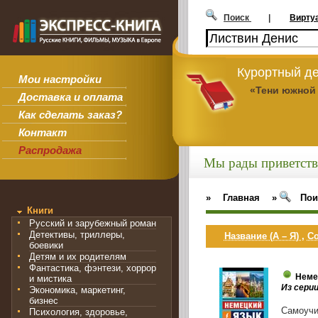
Поиск
|
Вирту
Курортный де
Мои настройки
«Тени южной
Доставка и оплата
Как сделать заказ?
Контакт
Распродажа
Мы рады приветств
»
Главная
»
Пои
Книги
Русский и зарубежный роман
Детективы, триллеры,
Название (А – Я)
,
Со
боевики
Детям и их родителям
Фантастика, фэнтези, хоррор
Неме
и мистика
Из сери
Экономика, маркетинг,
бизнес
Самоучи
Психология, здоровье,