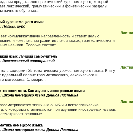
издании представлен практический курс немецкого, который
ает лексический, грамматический и фонетический разделы
ы начнете обучение...
ый курс немецкого языка
и: Полный курс
Листви
меет коммуникативную направленность и ставит целью
вание и комплексное развитие лексических, грамматических и
ных навыков. Пособие состоит...
цкий язык. Лучший самоучитель
и: Эксклюзивный иностранный
Листви
тель содержит 25 тематических уроков немецкого языка. Книгу
т идеальный баланс грамматического, лексического и
го материала. Словари...
етка полиглота. Как изучать иностранные языки
и: Школа немецкого языка Дениса Листвина
Листви
 рассматриваются типичные ошибки и психологические
ти, с которыми сталкиваются при изучении иностранных языков.
ассматривает основные...
матика немецкого языка
и: Школа немецкого языка Дениса Листвина