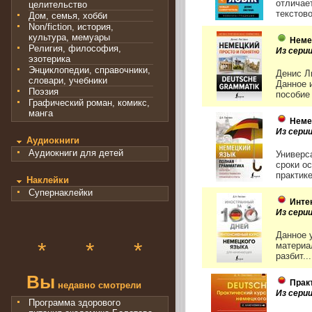
отличае
целительство
текстово
Дом, семья, хобби
Non/fiction, история,
культура, мемуары
Неме
Религия, философия,
Из сери
эзотерика
Энциклопедии, справочники,
Денис Л
словари, учебники
Данное 
Поэзия
пособие 
Графический роман, комикс,
манга
Неме
Из сери
Аудиокниги
Аудиокниги для детей
Универс
сроки о
практике
Наклейки
Супернаклейки
Инте
Из сери
Данное 
*
*
*
материа
разбит...
Вы
Прак
недавно смотрели
Из сери
Программа здорового