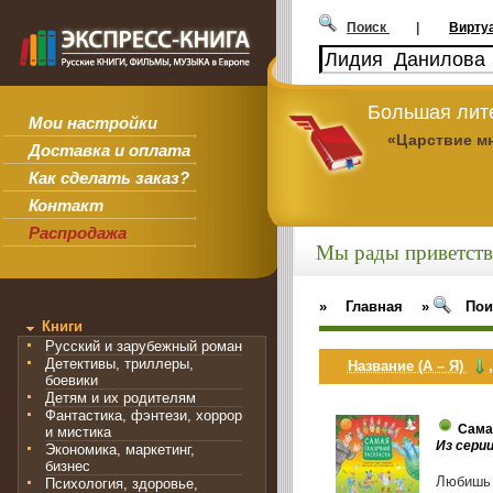
Поиск
|
Вирту
Большая лит
Мои настройки
«Царствие м
Доставка и оплата
Как сделать заказ?
Контакт
Распродажа
Мы рады приветств
»
Главная
»
Пои
Книги
Русский и зарубежный роман
Детективы, триллеры,
Название (А – Я)
боевики
Детям и их родителям
Фантастика, фэнтези, хоррор
Сама
и мистика
Из серии
Экономика, маркетинг,
бизнес
Любишь 
Психология, здоровье,