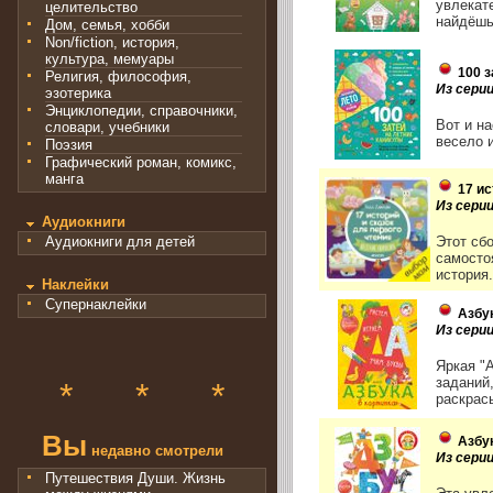
увлекат
целительство
найдёшь
Дом, семья, хобби
Non/fiction, история,
культура, мемуары
100 
Религия, философия,
Из серии
эзотерика
Энциклопедии, справочники,
Вот и н
словари, учебники
весело и
Поэзия
Графический роман, комикс,
манга
17 и
Из сери
Аудиокниги
Этот сб
Аудиокниги для детей
самосто
история.
Наклейки
Супернаклейки
Азбу
Из серии
Яркая "
заданий,
*
*
*
раскрась
Вы
Азбу
недавно смотрели
Из серии
Путешествия Души. Жизнь