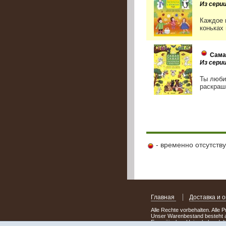
Из серии
Каждое 
коньках 
Сама
Из серии
Ты люби
раскраш
- временно отсутств
Главная
Доставка и 
Alle Rechte vorbehalten. Alle 
Unser Warenbestand besteht a
Europäischen Union behandelt