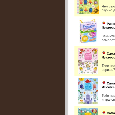
Чем заня
скучно 
Рисо
Из сери
Займите
самолет
Сама
Из серии
Тебе нр
веришь?
Сама
Из серии
Тебе нр
и трансп
Сама