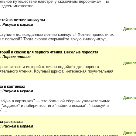
ельное путешествие навстречу сказочным персонажам! Ты
 здесь множество...
затей на летние каникулы
: Рисуем и играем
Данил
аступили долгожданные летние каникулы! Хотите провести их
 с пользой? Тогда скорее открывайте яркую книжку-игру:...
сторий и сказок для первого чтения. Весёлые поросята
и: Первое чтение
Данил
орник сказок и историй отлично подойдёт для первого
ятельного чтения. Крупный шрифт, интересная поучительная
..
ка в картинках
: Рисуем и играем
Данил
Азбука в картинках" — это большой сборник увлекательных
 "ходилок" и лабиринтов, игр "найди и покажи", "нарисуй и
"....
ка-раскраска
: Рисуем и играем
Данил