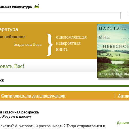
альная клавиатура
ература
ошеломляющая
не небесное»
невероятная
Богданова Вера
книга
овать Вас!
ск
,
Сортировать по дате поступления
Автор
я сказочная раскраска
: Рисуем и играем
Данил
сказки? А рисовать и раскрашивать? Тогда отправляемся в