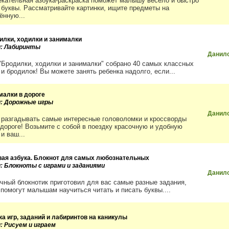
екательная азбука-раскраска поможет малышу весело и быстро
 буквы. Рассматривайте картинки, ищите предметы на
ённую...
илки, ходилки и занималки
и: Лабиринты
Данил
 "Бродилки, ходилки и занималки" собрано 40 самых классных
 и бродилок! Вы можете занять ребенка надолго, если...
малки в дороге
и: Дорожные игры
Данил
 разгадывать самые интересные головоломки и кроссворды
 дороге! Возьмите с собой в поездку красочную и удобную
 и ваш...
вая азбука. Блокнот для самых любознательных
и: Блокноты с играми и заданиями
Данил
чный блокнотик приготовил для вас самые разные задания,
 помогут малышам научиться читать и писать буквы....
ка игр, заданий и лабиринтов на каникулы
: Рисуем и играем