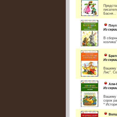
Предста
писател
Басня...
Плут
Из серии
В сборн
козлика"
Брат
Из серии
Вашему 
Лис". С
Али-
Из серии
Вашему 
сорок р
* Истори
Волш