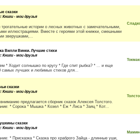
ые сказки
: Книги - мои друзья
Сладк
 трогательные истории о лесных животных с замечательными,
ыми иллюстрациями. Вместе с героями этой книжки, смешными
ми зверушками,...
ка Вилли Винки. Лучшие стихи
: Книги - мои друзья
Токмак
ем * Ходит солнышко по кругу * Где спит рыбка? * ... и еще
0 самых лучших и любимых стихов для...
чьи сказки
: Книги - мои друзья
Толсто
вниманию предлагается сборник сказок Алексея Толстого.
ие: * Сорока * Мышка * Козел * Еж * Лиса * Заяц * Кот...
ушкины сказки
: Книги - мои друзья
Мамин
ние: * Присказка * Сказка про храброго Зайца - длинные уши,