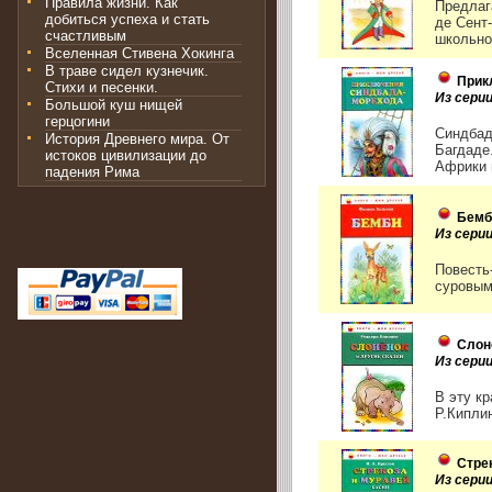
Правила жизни. Как
Предлаг
добиться успеха и стать
де Сент
счастливым
школьног
Вселенная Стивена Хокинга
В траве сидел кузнечик.
Прик
Стихи и песенки.
Из серии
Большой куш нищей
герцогини
Синдбад
История Древнего мира. От
Багдаде
истоков цивилизации до
Африки и
падения Рима
Бемб
Из серии
Повесть
суровым
Слон
Из серии
В эту к
Р.Киплин
Стре
Из серии