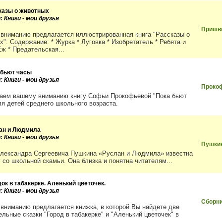
казы о животных
: Книги - мои друзья
Пришв
вниманию предлагается иллюстрированная книга "Рассказы о
х". Содержание: * Журка * Луговка * Изобретатель * Ребята и
Еж * Предательская...
 бьют часы
: Книги - мои друзья
Проко
аем вашему вниманию книгу Софьи Прокофьевой "Пока бьют
ля детей среднего школьного возраста.
ан и Людмила
: Книги - мои друзья
Пушки
лександра Сергеевича Пушкина «Руслан и Людмила» известна
 со школьной скамьи. Она близка и понятна читателям...
ок в табакерке. Аленький цветочек.
: Книги - мои друзья
Сборни
вниманию предлагается книжка, в которой Вы найдете две
ельные сказки "Город в табакерке" и "Аленький цветочек" в