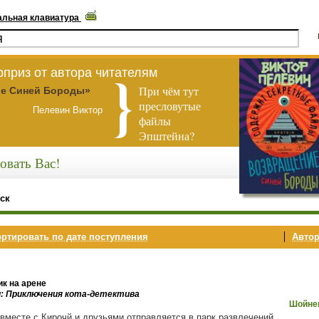
альная клавиатура
приз от автора читателям
При чём тут
е Синей Бороды»
пресловутые
Пелевин Виктор
файлы
Эпштейна?
овать Вас!
ск
ртировать по дате поступления
Автор
к на арене
и: Приключения кота-детектива
Шойне
 вместе с Кирочй и друзьями отправляется в парк развлечений,