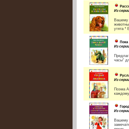
Расс
Из серии
Вашему 
животны
утята * 
Пока
Из серии
Предлаг
часы" д
Русл
Из серии
Поэма А
каждому
Город
Из серии
Вашему 
замечат
ярких...