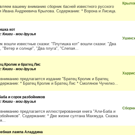
Крыло
вляем вашему вниманию сборник басней известного русского
я Ивана Андреевича Крылова. Содержание: * Ворона и Лисица.
ишка кот
: Книги - мои друзья
Ушинск
ик вошли известные сказки: "Плутишка кот" вошли сказки: "Два
, "Ветер и солнце", "Два плуга", "Слепая...
ец Кролик и братец Лис
: Книги - мои друзья
Харри
вниманию предлагается издание "Братец Кролик и Братец
одержание: * Братец Кролик и Братец Лис * Смоляное Чучелко...
баба и сорок разбойников
: Книги - мои друзья
Сборни
вниманию предлагается иллюстрированная книга "Али-Баба и
азбойников". Содержание: * Две жизни султана Махмуда. Сказка
я...
ебная лампа Аладдина