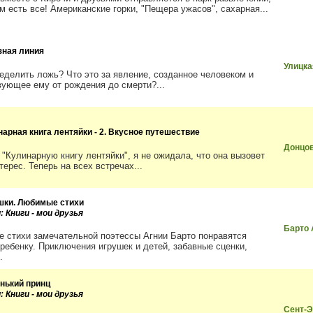
м есть все! Американские горки, "Пещера ужасов", сахарная...
зная линия
Улицк
ределить ложь? Что это за явление, созданное человеком и
вующее ему от рождения до смерти?...
нарная книга лентяйки - 2. Вкусное путешествие
Донцо
 "Кулинарную книгу лентяйки", я не ожидала, что она вызовет
терес. Теперь на всех встречах...
шки. Любимые стихи
: Книги - мои друзья
Барто 
 стихи замечательной поэтессы Агнии Барто понравятся
ребенку. Приключения игрушек и детей, забавные сценки,
.
нький принц
: Книги - мои друзья
Сент-Э