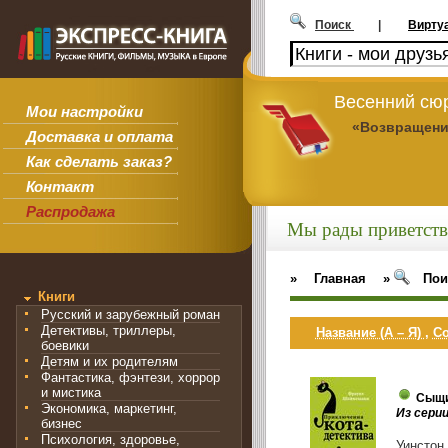
Поиск
|
Вирту
Весенний сюр
Мои настройки
«Возвращени
Доставка и оплата
Как сделать заказ?
Контакт
Распродажа
Мы рады приветств
»
Главная
»
Пои
Книги
Русский и зарубежный роман
Детективы, триллеры,
Название (А – Я)
,
Со
боевики
Детям и их родителям
Фантастика, фэнтези, хоррор
и мистика
Сыщи
Экономика, маркетинг,
Из сери
бизнес
Психология, здоровье,
Уинстон