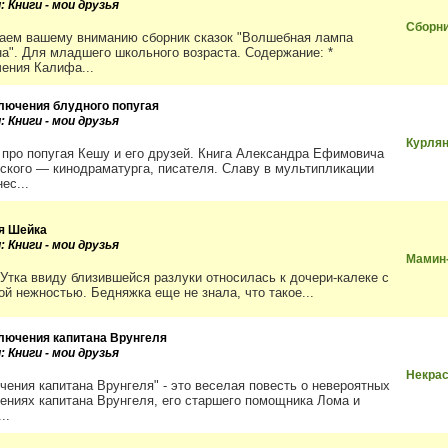
: Книги - мои друзья
Сборни
аем вашему вниманию сборник сказок "Волшебная лампа
а". Для младшего школьного возраста. Содержание: *
ения Калифа...
лючения блудного попугая
: Книги - мои друзья
Курля
 про попугая Кешу и его друзей. Книга Александра Ефимовича
ского — кинодраматурга, писателя. Славу в мультипликации
ес...
я Шейка
: Книги - мои друзья
Мамин
 Утка ввиду близившейся разлуки относилась к дочери-калеке с
ой нежностью. Бедняжка еще не знала, что такое...
лючения капитана Врунгеля
: Книги - мои друзья
Некра
чения капитана Врунгеля" - это веселая повесть о невероятных
ениях капитана Врунгеля, его старшего помощника Лома и
..