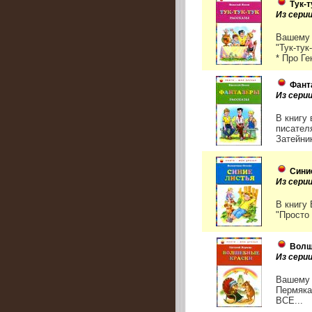
Тук-т
Из серии
Вашему 
"Тук-тук
* Про Ген
Фант
Из серии
В книгу
писател
Затейник
Сини
Из серии
В книгу
"Просто
Волш
Из серии
Вашему 
Пермяка
ВСЕ...