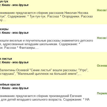
ук-тук
: Книги - мои друзья
Носов
вниманию предлагается сборник рассказов Николая Носова
-тук". Содержание: * Тук-тук-тук. Рассказ * Огородники. Рассказ
у....
азеры
: Книги - мои друзья
Носов
 вошли веселые и поучительные рассказы знаменитого детского
я, адресованные младшим школьникам. Содержание: *
и. Рассказ * Фантазеры....
е листья
: Книги - мои друзья
Осеев
 Валентины Осеевой "Синие листья" вошли рассказы: "Утро",
 старушка", "Маленький цыпленок на большой земле",...
ебные краски
: Книги - мои друзья
Пермяк
вниманию предлагается сборник произведений Евгения
 для детей младшего школьного возраста. Содержание: * НА