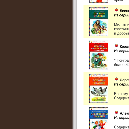
Лесн
Из серии
Милые и
красочн
и добры
Крош
Из серии
* Поигра
более 3
Соро
Из серии
Вашему 
Содержан
Ален
Из серии
Содержа