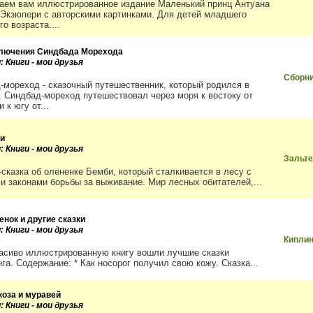
аем вам иллюстрированное издание Маленький принц Антуана
-Экзюпери с авторскими картинками. Для детей младшего
о возраста....
лючения Синдбада Морехода
: Книги - мои друзья
Сборни
-мореход - сказочный путешественник, который родился в
. Синдбад-мореход путешествовал через моря к востоку от
 к югу от...
и
: Книги - мои друзья
Зальте
-сказка об олененке Бемби, который сталкивается в лесу с
и законами борьбы за выживание. Мир лесных обитателей,...
енок и другие сказки
: Книги - мои друзья
Киплин
расиво иллюстрированную книгу вошли лучшие сказки
га. Содержание: * Как носорог получил свою кожу. Сказка...
коза и муравей
: Книги - мои друзья