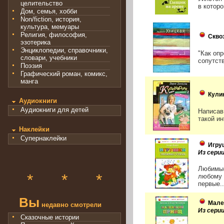
целительство
в которо
Дом, семья, хобби
Non/fiction, история,
культура, мемуары
Религия, философия,
Скво
эзотерика
Энциклопедии, справочники,
"Как оп
словари, учебники
сопутст
Поэзия
Графический роман, комикс,
манга
Кули
Аудиокниги
Аудиокниги для детей
Написав
такой ин
Наклейки
Супернаклейки
Игру
Из серии
Любимые
*
*
*
любому 
первые..
Вы
Мале
недавно смотрели
Из серии
Сказочные истории