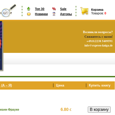
Топ 30
Sale
Корзина
Товаров:
0
Новинки
Авторы
Возникли вопросы?
Свяжитесь с нами!
+49(0)2238 5409591
info@express-kniga.de
 (А – Я)
Цена
Купить книгу
6.80
€
манн Фрауке