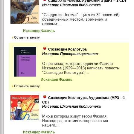
Сандро из Чегема. Аудиокнига (MP3 – 1 CD)
Из серии: Школьная библиотека
"Сандро из Чегема" - цикл из 32 повестей,
объединенных местом, временем и
героями:...
Искандер Фазиль
Оставить заявку
Созвездие Козлотура
Из серии: Проверено временем
О причинах, которые подвигли Фазиля
Искандера (1929—2016) написать повесть
"Созвездие Козлотура",...
Искандер Фазиль
Оставить заявку
Созвездие Козлотура. Аудиокнига (MP3 – 1
CD)
Из серии: Школьная библиотека
Мир,в котором живут герои Фазиля
Искандера,- это миниатюрная копия
нашего...
Искандер Фазиль