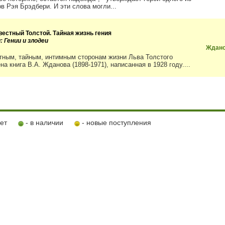
ов Рэя Брэдбери. И эти слова могли...
вестный Толстой. Тайная жизнь гения
: Гении и злодеи
Ждано
тным, тайным, интимным сторонам жизни Льва Толстого
а книга В.А. Жданова (1898-1971), написанная в 1928 году....
ует
- в наличии
- новые поступления