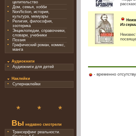
целительство
рассказ
Дом, семья, хобби
Non/fiction, история,
культура, мемуары
Неиз
Религия, философия,
Из серии
эзотерика
Энциклопедии, справочники,
Неизвес
словари, учебники
посвящен
Поэзия
Графический роман, комикс,
манга
Аудиокниги
Аудиокниги для детей
- временно отсутств
Наклейки
Супернаклейки
*
*
*
Вы
недавно смотрели
Трансерфинг реальности.