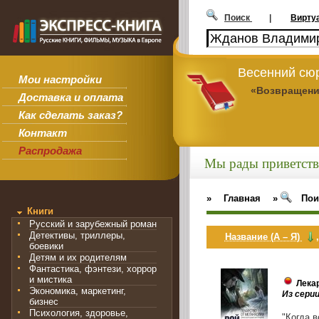
Поиск
|
Вирту
Весенний сюр
Мои настройки
«Возвращени
Доставка и оплата
Как сделать заказ?
Контакт
Распродажа
Мы рады приветств
»
Главная
»
Пои
Книги
Русский и зарубежный роман
Детективы, триллеры,
Название (А – Я)
боевики
Детям и их родителям
Фантастика, фэнтези, хоррор
и мистика
Лека
Экономика, маркетинг,
Из сери
бизнес
Психология, здоровье,
"Когда в