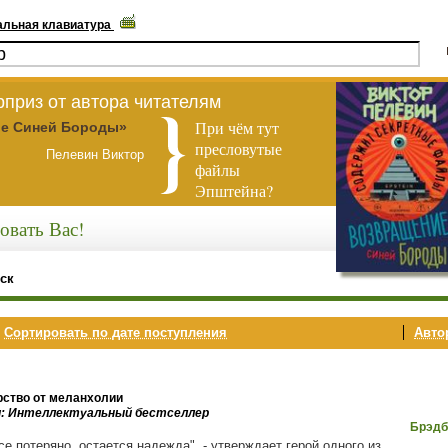
альная клавиатура
приз от автора читателям
При чём тут
е Синей Бороды»
пресловутые
Пелевин Виктор
файлы
Эпштейна?
овать Вас!
ск
,
Сортировать по дате поступления
Автор
рство от меланхолии
и: Интеллектуальный бестселлер
Брэдб
се потеряно, остается надежда", - утверждает герой одного из