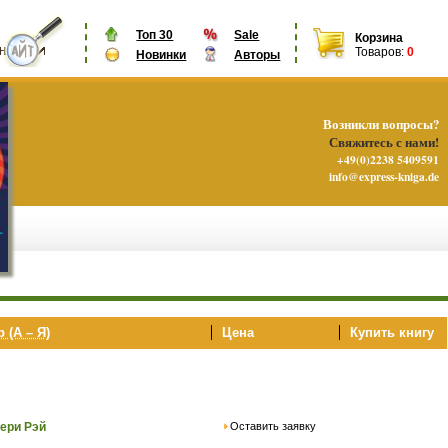
Топ 30
Sale
Корзина
Товаров:
0
Новинки
Авторы
Возникли вопросы?
Свяжитесь с нами!
+49(0)2238 5409591
info@express-kniga.de
 (А – Я)
Цена
Купить книгу
Оставить заявку
ери Рэй