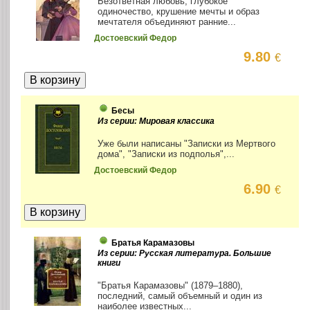
Безответная любовь, глубокое
одиночество, крушение мечты и образ
мечтателя объединяют ранние...
Достоевский Федор
9.80
€
Бесы
Из серии: Мировая классика
Уже были написаны "Записки из Мертвого
дома", "Записки из подполья",...
Достоевский Федор
6.90
€
Братья Карамазовы
Из серии: Русская литература. Большие
книги
"Братья Карамазовы" (1879–1880),
последний, самый объемный и один из
наиболее известных...