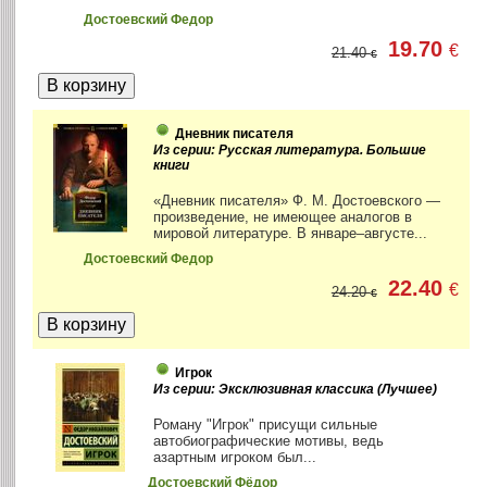
Достоевский Федор
19.70
€
21.40
€
Дневник писателя
Из серии: Русская литература. Большие
книги
«Дневник писателя» Ф. М. Достоевского —
произведение, не имеющее аналогов в
мировой литературе. В январе–августе...
Достоевский Федор
22.40
€
24.20
€
Игрок
Из серии: Эксклюзивная классика (Лучшее)
Роману "Игрок" присущи сильные
автобиографические мотивы, ведь
азартным игроком был...
Достоевский Фёдор