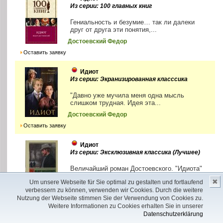
Из серии: 100 главных книг
Гениальность и безумие… так ли далеки
друг от друга эти понятия,...
Достоевский Федор
Оставить заявку
Идиот
Из серии: Экранизированная класссика
"Давно уже мучила меня одна мысль
слишком трудная. Идея эта...
Достоевский Федор
Оставить заявку
Идиот
Из серии: Эксклюзивная классика (Лучшее)
Величайший роман Достоевского. "Идиота"
экранизировали 13 раз лучшие
✖
Um unsere Webseite für Sie optimal zu gestalten und fortlaufend
постановщики от Индии до...
verbessern zu können, verwenden wir Cookies. Durch die weitere
Достоевский Фёдор
Nutzung der Webseite stimmen Sie der Verwendung von Cookies zu.
Weitere Informationen zu Cookies erhalten Sie in unserer
Оставить заявку
Datenschutzerklärung