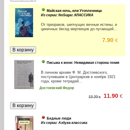
Майская ночь, или Утопленница
Из серии: NoSugar. КЛАССИКА
От призраков, шепчущих вечные истины, и
циничных бесед мертвецов до пугающей...
7.90
€
Письма к жене: Невидимая сторона гения
В личном архиве Ф. М. Достоевского,
поступившем в Центрархив в ноябре 1921
года, кроме тетрадей...
Достоевский Федор
11.90
€
13.20
€
Бедные люди
Из серии: Азбука-классика