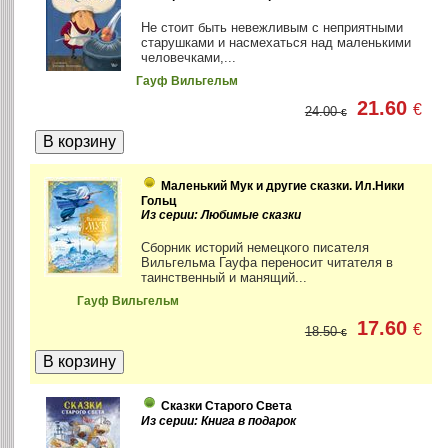
Не стоит быть невежливым с неприятными
старушками и насмехаться над маленькими
человечками,...
Гауф Вильгельм
21.60
€
24.00
€
Маленький Мук и другие сказки. Ил.Ники
Гольц
Из серии: Любимые сказки
Сборник историй немецкого писателя
Вильгельма Гауфа переносит читателя в
таинственный и манящий...
Гауф Вильгельм
17.60
€
18.50
€
Сказки Старого Света
Из серии: Книга в подарок