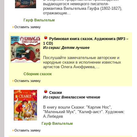
выдающегося немецкого писателя-
романтика Вильгельма Гауфа (1802-1827),
отражающие...
Гауф Вильгельм
Оставить заявку
Рубиновая книга сказок. Аудиокнига (MP3 –
1 CD)
Из серии: Детям лучшее
Послушайте замечательные авторские и
народные сказки в исполнении известных
артистов Олега Анофриева,...
Сборник сказок
Оставить заявку
Сказки
Из серии: Внеклассное чтение
В книгу вошли Сказки: "Карлик Нос",
"Маленький Мук", "Калиф-аист". Художник:
А.Лебедев
Гауф Вильгельм
Оставить заявку