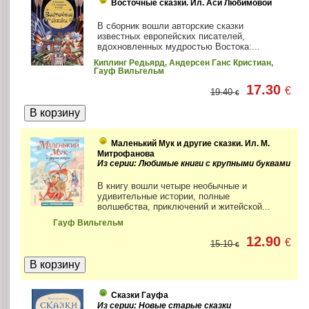
Восточные сказки. Ил. Аси Любимовой
В сборник вошли авторские сказки
известных европейских писателей,
вдохновленных мудростью Востока:...
Киплинг Редьярд, Андерсен Ганс Кристиан,
Гауф Вильгельм
17.30
€
19.40
€
Маленький Мук и другие сказки. Ил. М.
Митрофанова
Из серии: Любимые книги с крупными буквами
В книгу вошли четыре необычные и
удивительные истории, полные
волшебства, приключений и житейской...
Гауф Вильгельм
12.90
€
15.10
€
Сказки Гауфа
Из серии: Новые старые сказки