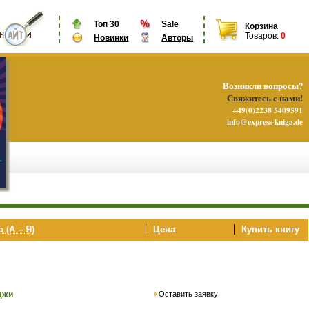
Топ 30
Sale
Корзина
Товаров:
0
Новинки
Авторы
Возникли вопросы?
Свяжитесь с нами!
+49(0)2238 5409591
info@express-kniga.de
 (А – Я)
Цена
Купить книгу
Оставить заявку
джи