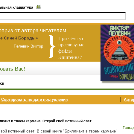
альная клавиатура
приз от автора читателям
При чём тут
е Синей Бороды»
пресловутые
Пелевин Виктор
файлы
Эпштейна?
овать Вас!
ск
,
Сортировать по дате поступления
Автор
лиант в твоем кармане. Открой свой истинный свет
Ганга
свой истинный свет! В своей книге "Бриллиант в твоем кармане"