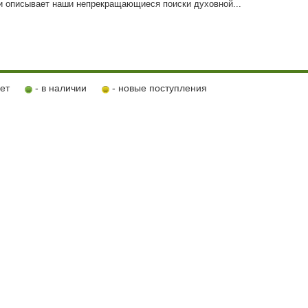
и описывает наши непрекращающиеся поиски духовной...
ует
- в наличии
- новые поступления