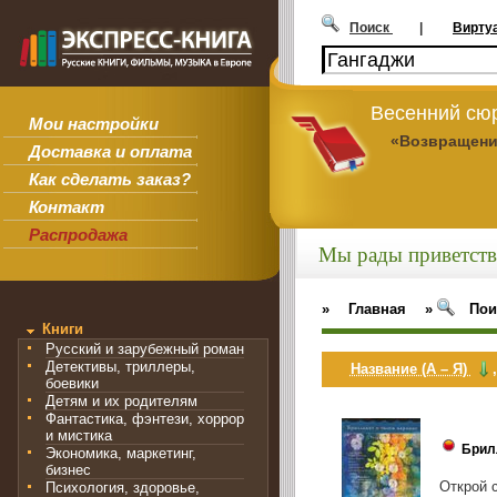
Поиск
|
Вирту
Весенний сюр
Мои настройки
«Возвращени
Доставка и оплата
Как сделать заказ?
Контакт
Распродажа
Мы рады приветств
»
Главная
»
Пои
Книги
Русский и зарубежный роман
Детективы, триллеры,
Название (А – Я)
боевики
Детям и их родителям
Фантастика, фэнтези, хоррор
и мистика
Брил
Экономика, маркетинг,
бизнес
Открой 
Психология, здоровье,