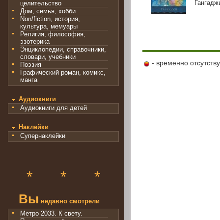
Гангадж
целительство
Дом, семья, хобби
Non/fiction, история,
культура, мемуары
Религия, философия,
эзотерика
Энциклопедии, справочники,
словари, учебники
- временно отсутств
Поэзия
Графический роман, комикс,
манга
Аудиокниги
Аудиокниги для детей
Наклейки
Супернаклейки
*
*
*
Вы
недавно смотрели
Метро 2033. К свету.