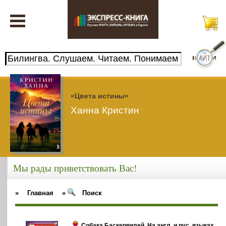
«Цвета истины»
Ханна Кристин
Мы рады приветствовать Вас!
»
Главная
»
Поиск
Собака Баскервилей. На англ. и рус. языках