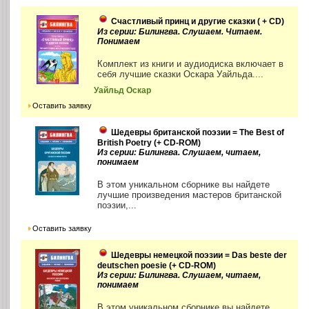
Счастливый принц и другие сказки ( + CD)
Из серии: Билингва. Слушаем. Читаем.
Понимаем
Комплект из книги и аудиодиска включает в
себя лучшие сказки Оскара Уайльда....
Уайльд Оскар
Оставить заявку
Шедевры британской поэзии = The Best of
British Poetry (+ CD-ROM)
Из серии: Билингва. Слушаем, читаем,
понимаем
В этом уникальном сборнике вы найдете
лучшие произведения мастеров британской
поэзии,...
Оставить заявку
Шедевры немецкой поэзии = Das beste der
deutschen poesie (+ CD-ROM)
Из серии: Билингва. Слушаем, читаем,
понимаем
В этом уникальном сборнике вы найдете