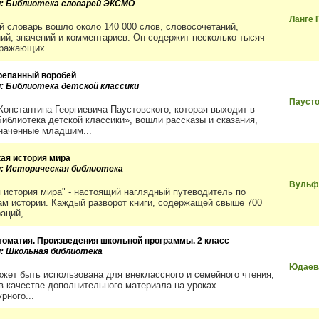
и: Библиотека словарей ЭКСМО
Ланге Г
й словарь вошло около 140 000 слов, словосочетаний,
ий, значений и комментариев. Он содержит несколько тысяч
тражающих...
репанный воробей
и: Библиотека детской классики
Паусто
 Константина Георгиевича Паустовского, которая выходит в
Библиотека детской классики», вошли рассказы и сказания,
наченные младшим...
кая история мира
и: Историческая библиотека
Вульф
я история мира" - настоящий наглядный путеводитель по
ам истории. Каждый разворот книги, содержащей свыше 700
аций,...
томатия. Произведения школьной программы. 2 класс
и: Школьная библиотека
Юдаева
ожет быть использована для внеклассного и семейного чтения,
 в качестве дополнительного материала на уроках
рного...