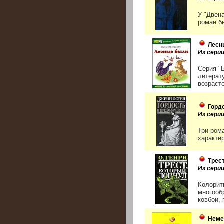
У "Двен
роман б
Лесн
Из сери
Серия "
литерат
возрасте
Горд
Из сери
Три ром
характе
Трест
Из сери
Колорит
многооб
ковбои, 
Неме