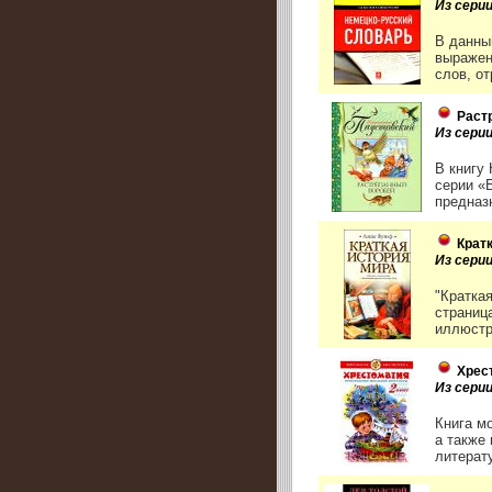
Из сери
В данны
выражен
слов, о
Раст
Из сери
В книгу
серии «
предназ
Крат
Из сери
"Кратка
страниц
иллюстр
Хрес
Из сери
Книга м
а также
литерату