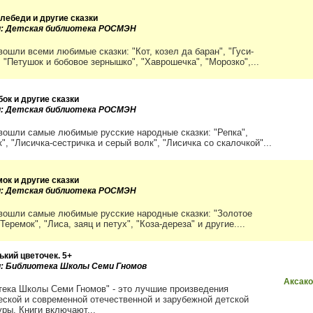
-лебеди и другие сказки
и: Детская библиотека РОСМЭН
вошли всеми любимые сказки: "Кот, козел да баран", "Гуси-
 "Петушок и бобовое зернышко", "Хаврошечка", "Морозко",...
ок и другие сказки
и: Детская библиотека РОСМЭН
 вошли самые любимые русские народные сказки: "Репка",
", "Лисичка-сестричка и серый волк", "Лисичка со скалочкой"...
ок и другие сказки
и: Детская библиотека РОСМЭН
 вошли самые любимые русские народные сказки: "Золотое
"Теремок", "Лиса, заяц и петух", "Коза-дереза" и другие....
ький цветочек. 5+
и: Библиотека Школы Семи Гномов
Аксако
тека Школы Семи Гномов" - это лучшие произведения
еской и современной отечественной и зарубежной детской
уры. Книги включают...