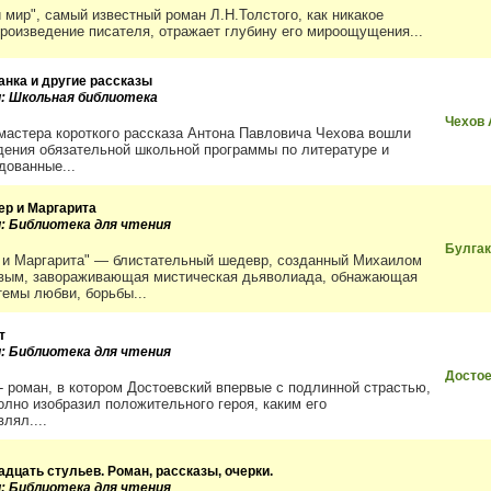
и мир", самый известный роман Л.Н.Толстого, как никакое
произведение писателя, отражает глубину его мироощущения...
анка и другие рассказы
и: Школьная библиотека
Чехов 
 мастера короткого рассказа Антона Павловича Чехова вошли
дения обязательной школьной программы по литературе и
дованные...
ер и Маргарита
и: Библиотека для чтения
Булга
 и Маргарита" — блистательный шедевр, созданный Михаилом
вым, завораживающая мистическая дьяволиада, обнажающая
темы любви, борьбы...
т
и: Библиотека для чтения
Досто
 - роман, в котором Достоевский впервые с подлинной страстью,
полно изобразил положительного героя, каким его
лял....
адцать стульев. Роман, рассказы, очерки.
и: Библиотека для чтения