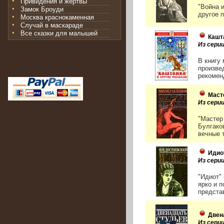
Привидения и жертвы
"Война 
Замок Броуди
другое 
Москва краснокаменная
Случай в маскараде
Все сказки для малышей
Кашт
Из сери
В книгу
произве
рекомен
Маст
Из сери
"Мастер
Булгако
вечные 
Идио
Из сери
"Идиот"
ярко и 
представ
Двен
Из сери