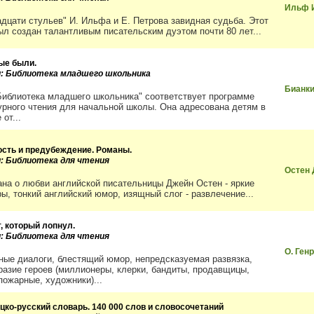
Ильф И
адцати стульев" И. Ильфа и Е. Петрова завидная судьба. Этот
ыл создан талантливым писательским дуэтом почти 80 лет...
ые были.
и: Библиотека младшего школьника
Бианки
Библиотека младшего школьника" соответствует программе
урного чтения для начальной школы. Она адресована детям в
 от...
ость и предубеждение. Романы.
и: Библиотека для чтения
Остен
ана о любви английской писательницы Джейн Остен - яркие
ры, тонкий английский юмор, изящный слог - развлечение...
, который лопнул.
и: Библиотека для чтения
О. Ген
ные диалоги, блестящий юмор, непредсказуемая развязка,
разие героев (миллионеры, клерки, бандиты, продавщицы,
пожарные, художники)...
цко-русский словарь. 140 000 слов и словосочетаний