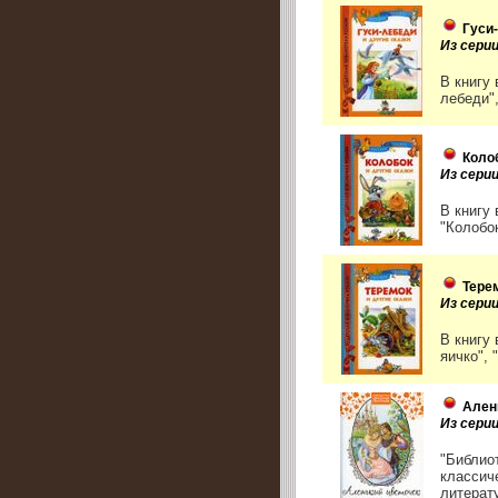
Гуси
Из сери
В книгу 
лебеди",
Колоб
Из сери
В книгу
"Колобок
Терем
Из сери
В книгу
яичко", 
Ален
Из сери
"Библио
классич
литерат