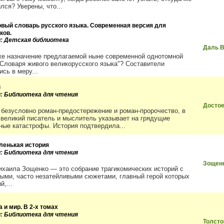
лся? Уверены, что...
овый словарь русского языка. Современная версия для
ков.
и: Детская библиотека
Даль 
же назначение предлагаемой ныне современной однотомной
"Словаря живого великорусского языка"? Составители
сь в меру...
ы
и: Библиотека для чтения
Досто
- безусловно роман-предостережение и роман-пророчество, в
 великий писатель и мыслитель указывает на грядущие
ные катастрофы. История подтвердила...
ленькая история
и: Библиотека для чтения
Зощен
ихаила Зощенко — это собрание трагикомических историй с
ыми, часто незатейливыми сюжетами, главный герой которых
,...
 и мир. В 2-х томах
и: Библиотека для чтения
Толсто