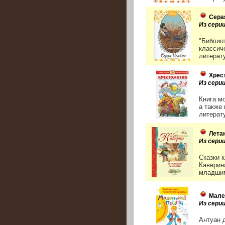
Серая
Из сери
"Библио
классич
литерат
Хрес
Из сери
Книга м
а также
литерату
Лета
Из сери
Сказки 
Каверин
младшим
Мале
Из сери
Антуан 