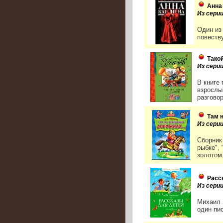
Анна
Из сери
Один из
повеств
Тако
Из сери
В книге
взрослы
разговор
Там 
Из сери
Сборник
рыбке", 
золотом.
Расс
Из серии
Михаил 
один пис