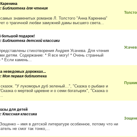
 Каренина
и: Библиотека для чтения
Толсто
 самых знаменитых романов Л. Толстого "Анна Каренина"
ует о трагичной любви замужней дамы высшего света...
й большой подарок!
и: Библиотека детской классики
Усачев
 представлены стихотворения Андрея Усачева. Для чтения
ми детям. Содержание: * Я все могу! * Очень странный
 * Если камень...
на неведомых дорожках...
и: Моя первая библиотека
Пушки
 сказок. "У лукоморья дуб зеленый…", "Сказка о рыбаке и
"Сказка о мертвой царевне и о семи богатырях", "Сказка о
..
казы для детей
: Классная классика
Зощен
Зощенко – имя в детской литературе особенное, потому что ни
атель не смог так тонко,...