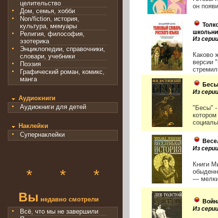
целительство
он появи
Дом, семья, хобби
Non/fiction, история,
Толк
культура, мемуары
школьни
Религия, философия,
Из сери
эзотерика
Энциклопедии, справочники,
Каково 
словари, учебники
версии 
Поэзия
стремили
Графический роман, комикс,
манга
Бес
Из сери
Аудиокниги
Аудиокниги для детей
"Бесы" 
котором
социаль
Наклейки
Супернаклейки
Весе
Из сери
Книги М
*
*
*
обыденн
— мелкий
Вы
недавно смотрели
Война
Из сери
Всё, что мы не завершили