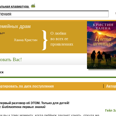
альная клавиатура
семейных драм
О любви
ны»
во всех ее
Ханна Кристин
проявлениях
овать Вас!
ск
ртировать по дате поступления
Автор
первый разговор об ЭТОМ. Только для детей!
и: Библиотека первых знаний
Гейл З
и вы к тому моменту, когда ребёнок захочет узнать, откуда же