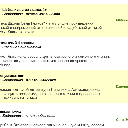
 Шейка и другие сказки. 4+
и: Библиотека Школы Семи Гномов
Мамин
тека Школы Семи Гномов" - это лучшие произведения
еской и современной отечественной и зарубежной детской
уры. Книги включают...
томатия. 3-4 классы
и: Школьная библиотека
ожет быть использована для внеклассного и семейного чтения,
 в качестве дополнительного материала на уроках
рного...
ющий мальчик
и: Библиотека детской классики
Кавер
классика детской литературы Вениамина Александровича
а входят в программу внеклассного чтения и адресованы
 школьникам. Умные,...
нький принц
и: Библиотека начальной школы
Сент-Э
де Сент-Экзюпери написал одну небольшую книжку, совсем