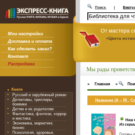
Поиск
|
Вирту
От мастера 
Мои настройки
«Цвета исти
Доставка и оплата
Как сделать заказ?
Контакт
Распродажа
Мы рады приветств
»
Главная
»
Пои
Книги
Русский и зарубежный роман
Детективы, триллеры,
Название (А – Я)
,
Со
боевики
Детям и их родителям
Фантастика, фэнтези, хоррор
и мистика
Наш 
Экономика, маркетинг,
Из сери
бизнес
Психология, здоровье,
Готовы л