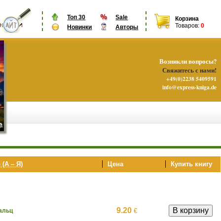
Топ 30
Sale
Корзина
Товаров:
0
Новинки
Авторы
Возникли вопросы?
Свяжитесь с нами!
+49(0)2238 5409591
info@express-kniga.de
 (А – Я)
Цена
Купить книгу
9.20
€
альц