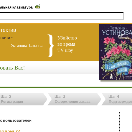
альная клавиатура
тектив
Убийство
 ночи»
во время
Устинова Татьяна
TV-шоу
овать Вас!
Шаг 2
Шаг 3
Шаг 4
Регистрация
Оформление заказа
Подтвержден
х пользователей
ированы?