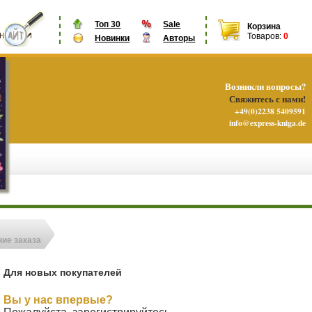
Топ 30
Sale
Корзина
Товаров:
0
Новинки
Авторы
Возникли вопросы?
Свяжитесь с нами!
+49(0)2238 5409591
info@express-kniga.de
ие заказа
Для новых покупателей
Вы у нас впервые?