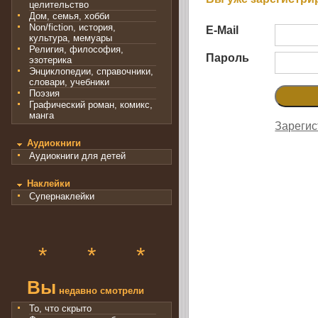
целительство
Дом, семья, хобби
Non/fiction, история,
E-Mail
культура, мемуары
Религия, философия,
Пароль
эзотерика
Энциклопедии, справочники,
словари, учебники
Поэзия
Графический роман, комикс,
манга
Зарегис
Аудиокниги
Аудиокниги для детей
Наклейки
Супернаклейки
*
*
*
Вы
недавно смотрели
То, что скрыто