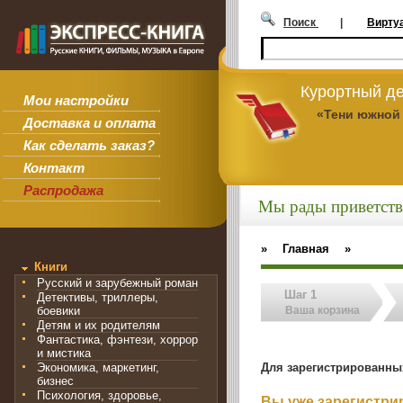
Поиск
|
Вирту
Курортный де
Мои настройки
«Тени южной
Доставка и оплата
Как сделать заказ?
Контакт
Распродажа
Мы рады приветств
»
Главная
»
Книги
Русский и зарубежный роман
Шаг 1
Детективы, триллеры,
боевики
Ваша корзина
Детям и их родителям
Фантастика, фэнтези, хоррор
и мистика
Для зарегистрированны
Экономика, маркетинг,
бизнес
Психология, здоровье,
Вы уже зарегистр