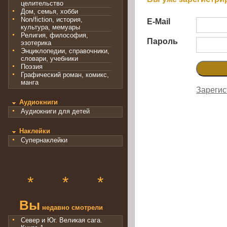
целительство
Дом, семья, хобби
Non/fiction, история,
E-Mail
культура, мемуары
Религия, философия,
Пароль
эзотерика
Энциклопедии, справочники,
словари, учебники
Поэзия
Графический роман, комикс,
манга
Зарегис
Аудиокниги
Аудиокниги для детей
Наклейки
Супернаклейки
*
*
*
Вы
недавно смотрели
Север и Юг. Великая сага.