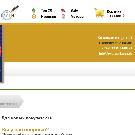
Топ 30
Sale
Корзина
Товаров:
0
Новинки
Авторы
Возникли вопросы?
Свяжитесь с нами!
+49(0)2238 5409591
info@express-kniga.de
ие заказа
Для новых покупателей
Вы у нас впервые?