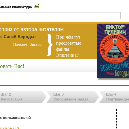
альная клавиатура
приз от автора читателям
При чём тут
е Синей Бороды»
пресловутые
Пелевин Виктор
файлы
Эпштейна?
овать Вас!
Шаг 2
Шаг 3
Шаг 4
Регистрация
Оформление заказа
Подтвержден
х пользователей
ированы?