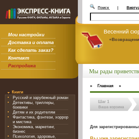
Поиск
|
Вирту
Весенний сюр
Мои настройки
«Возвращени
Доставка и оплата
Как сделать заказ?
Контакт
Распродажа
Мы рады приветств
»
Главная
»
Книги
Русский и зарубежный роман
Шаг 1
Детективы, триллеры,
боевики
Ваша корзина
Детям и их родителям
Фантастика, фэнтези, хоррор
и мистика
Для зарегистрированны
Экономика, маркетинг,
бизнес
Психология, здоровье,
Вы уже зарегистр