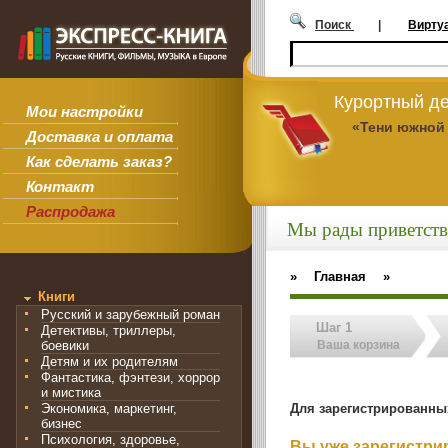
Поиск
|
Вирту
Курортный де
Мои настройки
«Тени южной
Доставка и оплата
Как сделать заказ?
Контакт
Распродажа
Мы рады приветств
»
Главная
»
Книги
Русский и зарубежный роман
Шаг 1
Детективы, триллеры,
боевики
Ваша корзина
Детям и их родителям
Фантастика, фэнтези, хоррор
и мистика
Для зарегистрированны
Экономика, маркетинг,
бизнес
Психология, здоровье,
Вы уже зарегистр