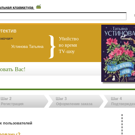
альная клавиатура
тектив
Убийство
 ночи»
во время
Устинова Татьяна
TV-шоу
овать Вас!
Шаг 2
Шаг 3
Шаг 4
Регистрация
Оформление заказа
Подтвержден
х пользователей
ированы?