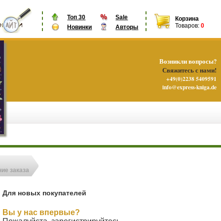
Топ 30
Sale
Корзина
Товаров:
0
Новинки
Авторы
Возникли вопросы?
Свяжитесь с нами!
+49(0)2238 5409591
info@express-kniga.de
ие заказа
Для новых покупателей
Вы у нас впервые?