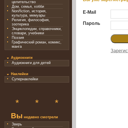
целительство
Дом, семья, хобби
Non/fiction, история,
E-Mail
культура, мемуары
Религия, философия,
Пароль
эзотерика
Энциклопедии, справочники,
словари, учебники
Поэзия
Графический роман, комикс,
манга
Зарегис
Аудиокниги
Аудиокниги для детей
Наклейки
Супернаклейки
*
*
*
Вы
недавно смотрели
Зверь