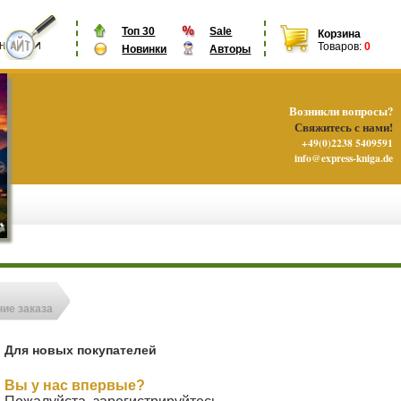
Топ 30
Sale
Корзина
Товаров:
0
Новинки
Авторы
Возникли вопросы?
Свяжитесь с нами!
+49(0)2238 5409591
info@express-kniga.de
ие заказа
Для новых покупателей
Вы у нас впервые?