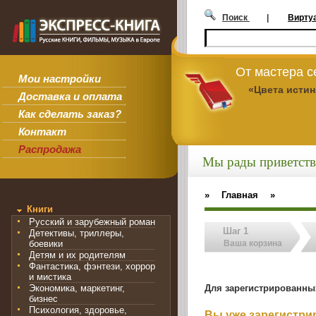
Поиск
|
Вирту
От мастера 
Мои настройки
«Цвета исти
Доставка и оплата
Как сделать заказ?
Контакт
Распродажа
Мы рады приветств
»
Главная
»
Книги
Русский и зарубежный роман
Шаг 1
Детективы, триллеры,
боевики
Ваша корзина
Детям и их родителям
Фантастика, фэнтези, хоррор
и мистика
Для зарегистрированны
Экономика, маркетинг,
бизнес
Психология, здоровье,
Вы уже зарегистр