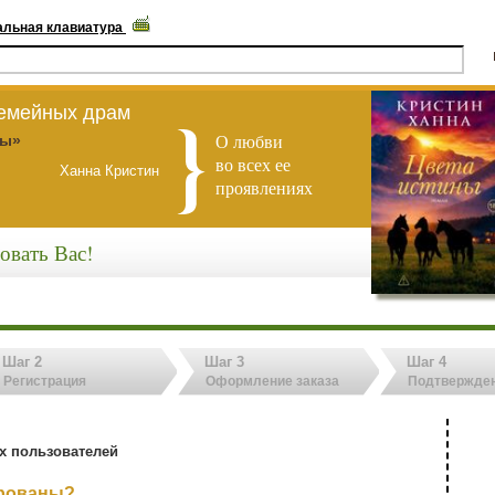
альная клавиатура
семейных драм
О любви
ны»
во всех ее
Ханна Кристин
проявлениях
овать Вас!
Шаг 2
Шаг 3
Шаг 4
Регистрация
Оформление заказа
Подтвержден
х пользователей
ированы?