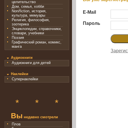
целительство
Дом, семья, хобби
Non/fiction, история,
E-Mail
культура, мемуары
Религия, философия,
Пароль
эзотерика
Энциклопедии, справочники,
словари, учебники
Поэзия
Графический роман, комикс,
манга
Зарегис
Аудиокниги
Аудиокниги для детей
Наклейки
Супернаклейки
*
*
*
Вы
недавно смотрели
Плов