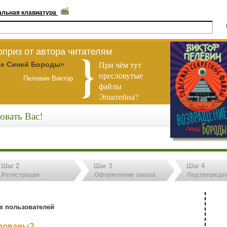
альная клавиатура
приз от автора читателям
При чём тут
е Синей Бороды»
пресловутые
Пелевин Виктор
файлы
Эпштейна?
овать Вас!
Шаг 2
Шаг 3
Шаг 4
Регистрация
Оформление заказа
Подтвержден
х пользователей
ированы?