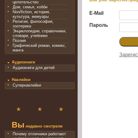
целительство
Дом, семья, хобби
Non/fiction, история,
E-Mail
культура, мемуары
Религия, философия,
Пароль
эзотерика
Энциклопедии, справочники,
словари, учебники
Поэзия
Графический роман, комикс,
манга
Зарегис
Аудиокниги
Аудиокниги для детей
Наклейки
Супернаклейки
*
*
*
Вы
недавно смотрели
Почему отличники работают