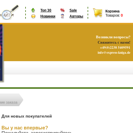
Топ 30
Sale
Корзина
Товаров:
0
Новинки
Авторы
Возникли вопросы?
Свяжитесь с нами!
+49(0)2238 5409591
info@express-kniga.de
ие заказа
Для новых покупателей
Вы у нас впервые?