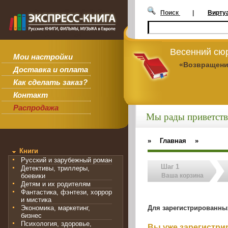
Поиск
|
Вирту
Весенний сюр
Мои настройки
«Возвращени
Доставка и оплата
Как сделать заказ?
Контакт
Распродажа
Мы рады приветств
»
Главная
»
Книги
Русский и зарубежный роман
Шаг 1
Детективы, триллеры,
боевики
Ваша корзина
Детям и их родителям
Фантастика, фэнтези, хоррор
и мистика
Для зарегистрированны
Экономика, маркетинг,
бизнес
Психология, здоровье,
Вы уже зарегистр