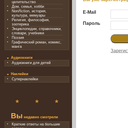
целительство
Дом, семья, хобби
Non/fiction, история,
E-Mail
культура, мемуары
Религия, философия,
Пароль
эзотерика
Энциклопедии, справочники,
словари, учебники
Поэзия
Графический роман, комикс,
манга
Зарегис
Аудиокниги
Аудиокниги для детей
Наклейки
Супернаклейки
*
*
*
Вы
недавно смотрели
Краткие ответы на большие