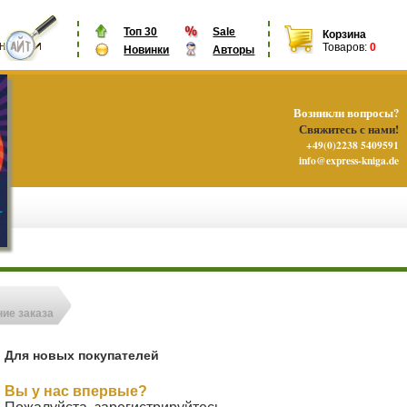
Топ 30
Sale
Корзина
Товаров:
0
Новинки
Авторы
Возникли вопросы?
Свяжитесь с нами!
+49(0)2238 5409591
info@express-kniga.de
ие заказа
Для новых покупателей
Вы у нас впервые?