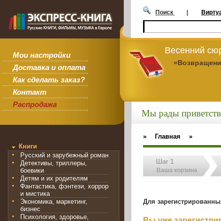
Поиск
|
Вирту
Весенний сюр
Мои настройки
«Возвращени
Доставка и оплата
Как сделать заказ?
Контакт
Распродажа
Мы рады приветств
»
Главная
»
Книги
Русский и зарубежный роман
Шаг 1
Детективы, триллеры,
боевики
Ваша корзина
Детям и их родителям
Фантастика, фэнтези, хоррор
и мистика
Для зарегистрированны
Экономика, маркетинг,
бизнес
Психология, здоровье,
Вы уже зарегистр