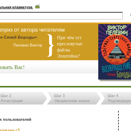
альная клавиатура
приз от автора читателям
При чём тут
е Синей Бороды»
пресловутые
Пелевин Виктор
файлы
Эпштейна?
овать Вас!
Шаг 2
Шаг 3
Шаг 4
Регистрация
Оформление заказа
Подтвержден
х пользователей
ированы?