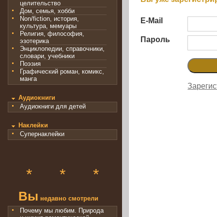
целительство
Дом, семья, хобби
Non/fiction, история,
E-Mail
культура, мемуары
Религия, философия,
Пароль
эзотерика
Энциклопедии, справочники,
словари, учебники
Поэзия
Графический роман, комикс,
манга
Зарегис
Аудиокниги
Аудиокниги для детей
Наклейки
Супернаклейки
*
*
*
Вы
недавно смотрели
Почему мы любим. Природа