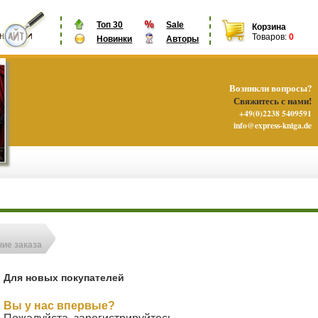
Топ 30
Sale
Корзина
Товаров:
0
Новинки
Авторы
Возникли вопросы?
Свяжитесь с нами!
+49(0)2238 5409591
info@express-kniga.de
ие заказа
Для новых покупателей
Вы у нас впервые?