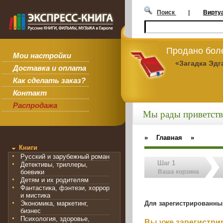
Поиск
|
Вирту
Продано боле
Мои настройки
«Загадка Эдг
Доставка и оплата
Как сделать заказ?
Контакт
Распродажа
Мы рады приветств
»
Главная
»
Книги
Русский и зарубежный роман
Шаг 1
Детективы, триллеры,
боевики
Ваша корзина
Детям и их родителям
Фантастика, фэнтези, хоррор
и мистика
Для зарегистрированны
Экономика, маркетинг,
бизнес
Психология, здоровье,
Вы уже зарегистр