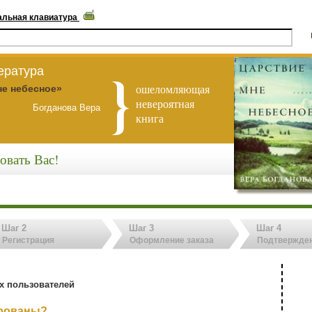
альная клавиатура
ература
ошеломляющая
не небесное»
невероятная
Богданова Вера
книга
овать Вас!
Шаг 2
Шаг 3
Шаг 4
Регистрация
Оформление заказа
Подтвержден
х пользователей
ированы?