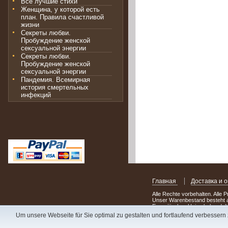
Все лучшие стихи
Женщина, у которой есть
план. Правила счастливой
жизни
Секреты любви.
Пробуждение женской
сексуальной энергии
Секреты любви.
Пробуждение женской
сексуальной энергии
Пандемия. Всемирная
история смертельных
инфекций
Главная
Доставка и 
Alle Rechte vorbehalten. Alle 
Unser Warenbestand besteht a
Europäischen Union behandelt
Um unsere Webseite für Sie optimal zu gestalten und fortlaufend verbesser
Сделав заказ сегодня, уже 