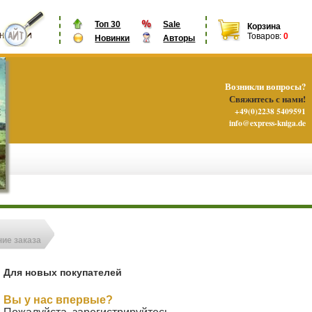
Топ 30
Sale
Корзина
Товаров:
0
Новинки
Авторы
Возникли вопросы?
Свяжитесь с нами!
+49(0)2238 5409591
info@express-kniga.de
ие заказа
Для новых покупателей
Вы у нас впервые?