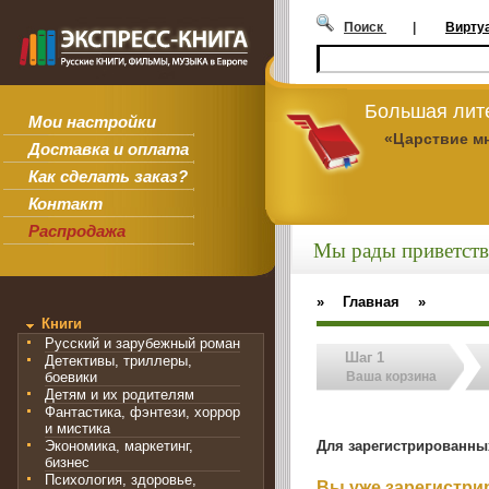
Поиск
|
Вирту
Большая лит
Мои настройки
«Царствие м
Доставка и оплата
Как сделать заказ?
Контакт
Распродажа
Мы рады приветств
»
Главная
»
Книги
Русский и зарубежный роман
Шаг 1
Детективы, триллеры,
боевики
Ваша корзина
Детям и их родителям
Фантастика, фэнтези, хоррор
и мистика
Для зарегистрированны
Экономика, маркетинг,
бизнес
Психология, здоровье,
Вы уже зарегистр