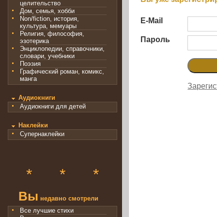
целительство
Дом, семья, хобби
Non/fiction, история,
E-Mail
культура, мемуары
Религия, философия,
Пароль
эзотерика
Энциклопедии, справочники,
словари, учебники
Поэзия
Графический роман, комикс,
манга
Зарегис
Аудиокниги
Аудиокниги для детей
Наклейки
Супернаклейки
*
*
*
Вы
недавно смотрели
Все лучшие стихи