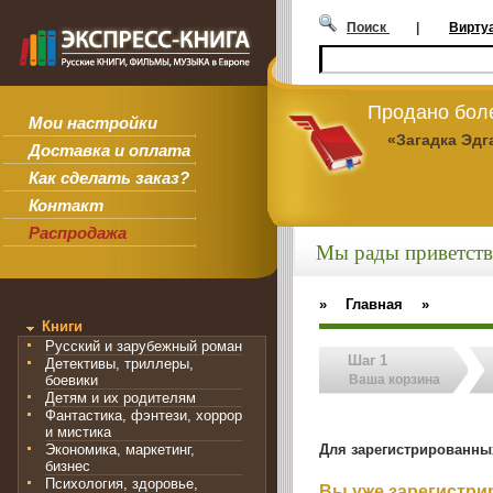
Поиск
|
Вирту
Продано боле
Мои настройки
«Загадка Эдг
Доставка и оплата
Как сделать заказ?
Контакт
Распродажа
Мы рады приветств
»
Главная
»
Книги
Русский и зарубежный роман
Шаг 1
Детективы, триллеры,
боевики
Ваша корзина
Детям и их родителям
Фантастика, фэнтези, хоррор
и мистика
Для зарегистрированны
Экономика, маркетинг,
бизнес
Психология, здоровье,
Вы уже зарегистр