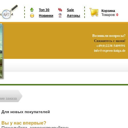
Топ 30
Sale
Корзина
Товаров:
0
Новинки
Авторы
Возникли вопросы?
Свяжитесь с нами!
+49(0)2238 5409591
info@express-kniga.de
ие заказа
Для новых покупателей
Вы у нас впервые?