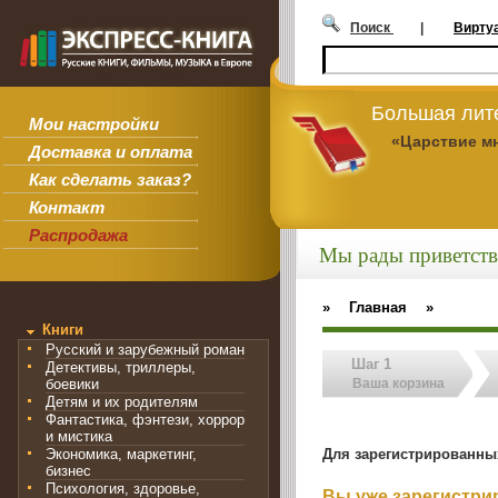
Поиск
|
Вирту
Большая лит
Мои настройки
«Царствие м
Доставка и оплата
Как сделать заказ?
Контакт
Распродажа
Мы рады приветств
»
Главная
»
Книги
Русский и зарубежный роман
Шаг 1
Детективы, триллеры,
боевики
Ваша корзина
Детям и их родителям
Фантастика, фэнтези, хоррор
и мистика
Для зарегистрированны
Экономика, маркетинг,
бизнес
Психология, здоровье,
Вы уже зарегистр