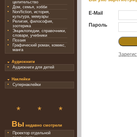
целительство
Дом, семья, хобби
Non/fiction, история,
E-Mail
культура, мемуары
Религия, философия,
Пароль
эзотерика
Энциклопедии, справочники,
словари, учебники
Поэзия
Графический роман, комикс,
манга
Зарегис
Аудиокниги
Аудиокниги для детей
Наклейки
Супернаклейки
*
*
*
Вы
недавно смотрели
Проектор отдельной