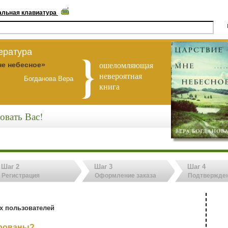
альная клавиатура
ература
ошеломляющая
не небесное»
невероятная
Богданова Вера
книга
овать Вас!
Шаг 2
Шаг 3
Шаг 4
Регистрация
Оформление заказа
Подтвержден
х пользователей
ированы?