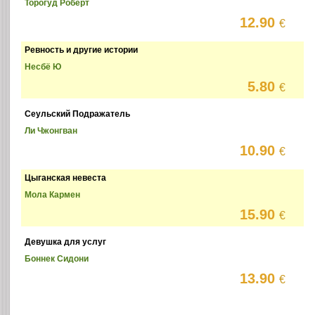
Торогуд Роберт
12.90
€
Ревность и другие истории
Несбё Ю
5.80
€
Сеульский Подражатель
Ли Чжонгван
10.90
€
Цыганская невеста
Мола Кармен
15.90
€
Девушка для услуг
Боннек Сидони
13.90
€