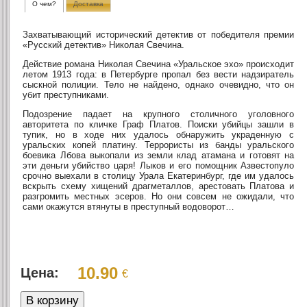
О чем?
Доставка
Захватывающий исторический детектив от победителя премии
«Русский детектив» Николая Свечина.
Действие романа Николая Свечина «Уральское эхо» происходит
летом 1913 года: в Петербурге пропал без вести надзиратель
сыскной полиции. Тело не найдено, однако очевидно, что он
убит преступниками.
Подозрение падает на крупного столичного уголовного
авторитета по кличке Граф Платов. Поиски убийцы зашли в
тупик, но в ходе них удалось обнаружить украденную с
уральских копей платину. Террористы из банды уральского
боевика Лбова выкопали из земли клад атамана и готовят на
эти деньги убийство царя! Лыков и его помощник Азвестопуло
срочно выехали в столицу Урала Екатеринбург, где им удалось
вскрыть схему хищений драгметаллов, арестовать Платова и
разгромить местных эсеров. Но они совсем не ожидали, что
сами окажутся втянуты в преступный водоворот…
10.90
Цена:
€