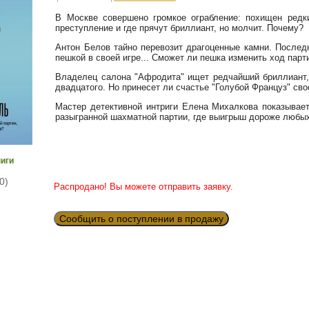
В Москве совершено громкое ограбление: похищен редки
преступление и где прячут бриллиант, но молчит. Почему?
Антон Белов тайно перевозит драгоценные камни. Последн
пешкой в своей игре... Сможет ли пешка изменить ход парт
Владелец салона "Афродита" ищет редчайший бриллиант,
двадцатого. Но принесет ли счастье "Голубой Француз" св
Мастер детективной интриги Елена Михалкова показывает
разыгранной шахматной партии, где выигрыш дороже любы
ниги
0)
Распродано! Вы можете отправить заявку.
Сообщить о поступлении в продажу