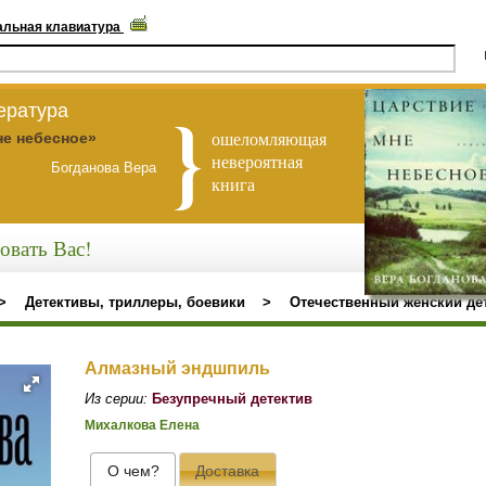
альная клавиатура
ература
ошеломляющая
не небесное»
невероятная
Богданова Вера
книга
овать Вас!
>
Детективы, триллеры, боевики
>
Отечественный женский де
Алмазный эндшпиль
Из серии:
Безупречный детектив
Михалкова Елена
О чем?
Доставка