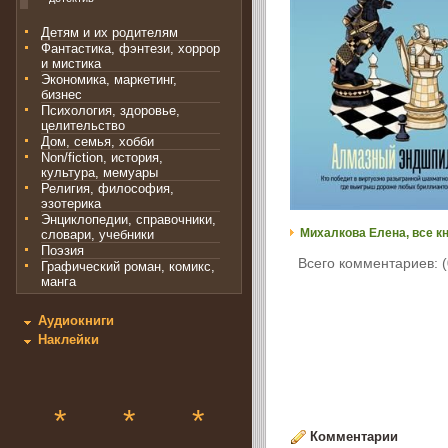
Детям и их родителям
Фантастика, фэнтези, хоррор
и мистика
Экономика, маркетинг,
бизнес
Психология, здоровье,
целительство
Дом, семья, хобби
Non/fiction, история,
культура, мемуары
Религия, философия,
эзотерика
Энциклопедии, справочники,
Михалкова Елена, все к
словари, учебники
Поэзия
Всего комментариев: (
Графический роман, комикс,
манга
Аудиокниги
Наклейки
*
*
*
Комментарии