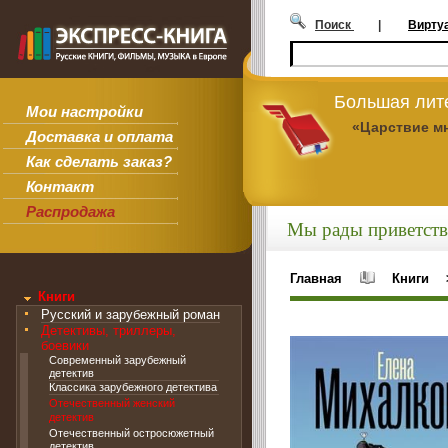
Поиск
|
Вирту
Большая лит
Мои настройки
«Царствие м
Доставка и оплата
Как сделать заказ?
Контакт
Распродажа
Мы рады приветств
Главная
Книги
Книги
Русский и зарубежный роман
Детективы, триллеры,
боевики
Современный зарубежный
детектив
Классика зарубежного детектива
Отечественный женский
детектив
Отечественный остросюжетный
детектив