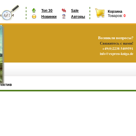
Топ 30
Sale
Корзина
Товаров:
0
Новинки
Авторы
Возникли вопросы?
Свяжитесь с нами!
+49(0)2238 5409591
info@express-kniga.de
тектив