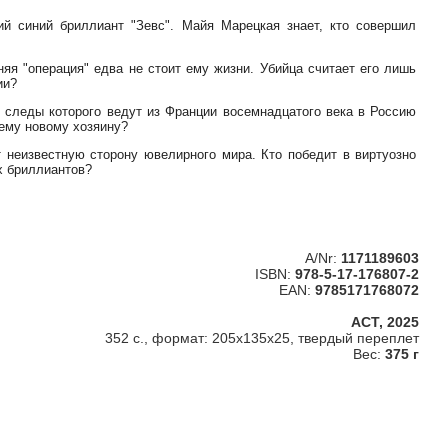
й синий бриллиант "Зевс". Майя Марецкая знает, кто совершил
яя "операция" едва не стоит ему жизни. Убийца считает его лишь
ии?
 следы которого ведут из Франции восемнадцатого века в Россию
оему новому хозяину?
 неизвестную сторону ювелирного мира. Кто победит в виртуозно
х бриллиантов?
A/Nr:
1171189603
ISBN:
978-5-17-176807-2
EAN:
9785171768072
АСТ, 2025
352 c., формат: 205x135x25, твердый переплет
Вес:
375 г