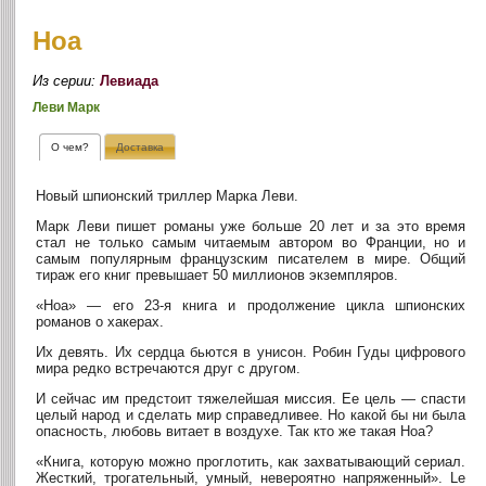
Ноа
Из серии:
Левиада
Леви Марк
О чем?
Доставка
Новый шпионский триллер Марка Леви.
Марк Леви пишет романы уже больше 20 лет и за это время
стал не только самым читаемым автором во Франции, но и
самым популярным французским писателем в мире. Общий
тираж его книг превышает 50 миллионов экземпляров.
«Ноа» — его 23-я книга и продолжение цикла шпионских
романов о хакерах.
Их девять. Их сердца бьются в унисон. Робин Гуды цифрового
мира редко встречаются друг с другом.
И сейчас им предстоит тяжелейшая миссия. Ее цель — спасти
целый народ и сделать мир справедливее. Но какой бы ни была
опасность, любовь витает в воздухе. Так кто же такая Ноа?
«Книга, которую можно проглотить, как захватывающий сериал.
Жесткий, трогательный, умный, невероятно напряженный». Le