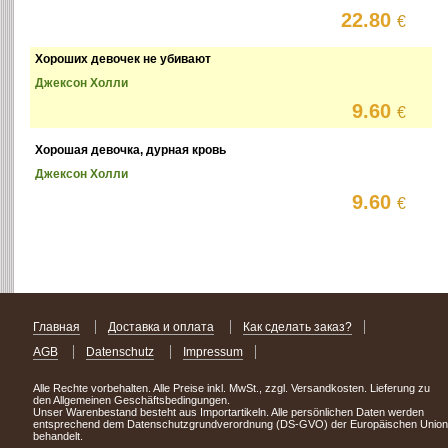
22.80
€
Хороших девочек не убивают
Джексон Холли
9.60
€
Хорошая девочка, дурная кровь
Джексон Холли
9.60
€
Главная
Доставка и оплата
Как сделать заказ?
AGB
Datenschutz
Impressum
Alle Rechte vorbehalten. Alle Preise inkl. MwSt., zzgl. Versandkosten. Lieferung zu
den Allgemeinen Geschäftsbedingungen.
Unser Warenbestand besteht aus Importartikeln. Alle persönlichen Daten werden
entsprechend dem Datenschutzgrundverordnung (DS-GVO) der Europäischen Union
behandelt.