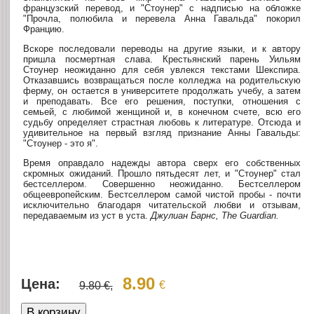
французский перевод, и "Стоунер" с надписью на обложке
"Прочла, полюбила и перевела Анна Гавальда" покорил
Францию.
Вскоре последовали переводы на другие языки, и к автору
пришла посмертная слава. Крестьянский парень Уильям
Стоунер неожиданно для себя увлекся текстами Шекспира.
Отказавшись возвращаться после колледжа на родительскую
ферму, он остается в университете продолжать учебу, а затем
и преподавать. Все его решения, поступки, отношения с
семьей, с любимой женщиной и, в конечном счете, всю его
судьбу определяет страстная любовь к литературе. Отсюда и
удивительное на первый взгляд признание Анны Гавальды:
"Стоунер - это я".
Время оправдало надежды автора сверх его собственных
скромных ожиданий. Прошло пятьдесят лет, и "Стоунер" стал
бестселлером. Совершенно неожиданно. Бестселлером
общеевропейским. Бестселлером самой чистой пробы - почти
исключительно благодаря читательской любви и отзывам,
передаваемым из уст в уста.
Джулиан Барнс, The Guardian.
8.90
Цена:
€
9.80 €,