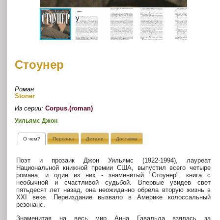
Стоунер
Роман
Stoner
Из серии:
Corpus.(roman)
Уильямс Джон
О чем?
Персоны
Детали
Доставка
Поэт и прозаик Джон Уильямс (1922-1994), лауреат
Национальной книжной премии США, выпустил всего четыре
романа, и один из них - знаменитый "Стоунер", книга с
необычной и счастливой судьбой. Впервые увидев свет
пятьдесят лет назад, она неожиданно обрела вторую жизнь в
XXI веке. Переиздание вызвало в Америке колоссальный
резонанс.
Знаменитая на весь мир Анна Гавальда взялась за