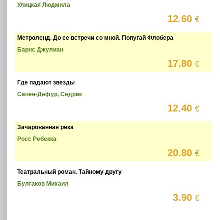
Улицкая Людмила
12.60
€
Метроленд. До ее встречи со мной. Попугай Флобера
Барнс Джулиан
17.80
€
Где падают звезды
Сапен-Дефур, Седрик
12.40
€
Зачарованная река
Росс Ребекка
20.80
€
Театральный роман. Тайному другу
Булгаков Михаил
3.90
€