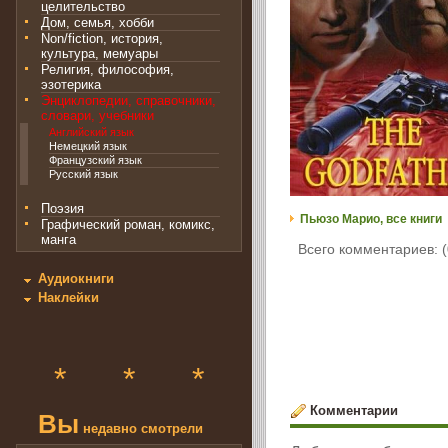
целительство
Дом, семья, хобби
Non/fiction, история,
культура, мемуары
Религия, философия,
эзотерика
Энциклопедии, справочники,
словари, учебники
Английский язык
Немецкий язык
Французский язык
Русский язык
Поэзия
Пьюзо Марио, все книги
Графический роман, комикс,
манга
Всего комментариев: (
Аудиокниги
Наклейки
*
*
*
Комментарии
Вы
недавно смотрели