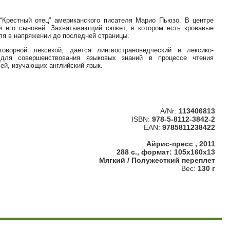
“Крестный отец” американского писателя Марио Пьюзо. В центре
и его сыновей. Захватывающий сюжет, в котором есть кровавые
еля в напряжении до последней страницы.
оворной лексикой, дается лингвострановедческий и лексико-
 для совершенствования языковых знаний в процессе чтения
лей, изучающих английский язык.
A/Nr:
113406813
ISBN:
978-5-8112-3842-2
EAN:
9785811238422
Айрис-пресс , 2011
288 с., формат: 105x160x13
Мягкий / Полужесткий переплет
Вес:
130 г