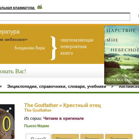
альная клавиатура
ература
ошеломляющая
не небесное»
невероятная
Богданова Вера
книга
овать Вас!
>
Энциклопедии, справочники, словари, учебники
>
Английск
The Godfather = Крестный отец
The Godfather
Из серии:
Читаем в оригинале
Пьюзо Марио
О чем?
Персоны
Детали
Доставка