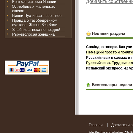
Добавить собственн
Краткая история Японии
50 любимых маленьких
сказок
Винни-Пух и все - все - все
Правда о тазобедренном
суставе. Жизнь без боли
Улыбнись, пока не поздно!
Новинки раздела
Рыжеволосая женщина
Свободно говорю. Как уч
Немецкий просто и понятн
Русский язык в схемах и 
Русский язык. Трудные с
Испанский экспресс. 42 ур
Бестселлеры недели
Главная
Доставка и 
Alle Rechte vorbehalten. Alle 