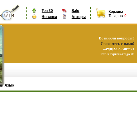
Топ 30
Sale
Корзина
Товаров:
0
Новинки
Авторы
Возникли вопросы?
Свяжитесь с нами!
+49(0)2238 5409591
info@express-kniga.de
ий язык