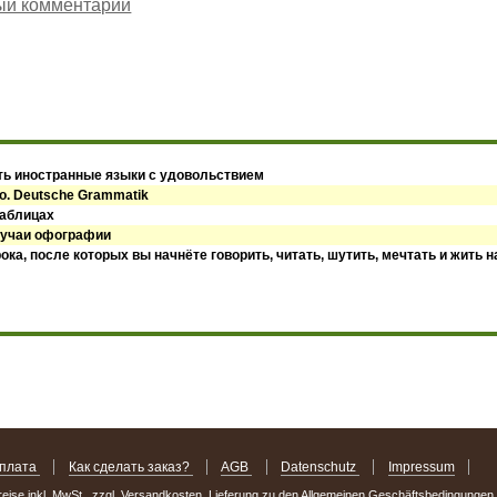
ый комментарий
ить иностранные языки с удовольствием
о. Deutsche Grammatik
таблицах
лучаи офографии
ока, после которых вы начнёте говорить, читать, шутить, мечтать и жить 
оплата
Как сделать заказ?
AGB
Datenschutz
Impressum
Preise inkl. MwSt., zzgl. Versandkosten. Lieferung zu den Allgemeinen Geschäftsbedingungen