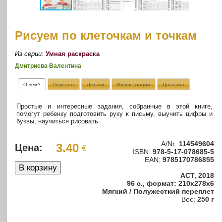
Рисуем по клеточкам и точкам
Из серии:
Умная раскраска
Дмитриева Валентина
О чем?
Персоны
Детали
Иллюстрации
Доставка
Простые и интересные задания, собранные в этой книге,
помогут ребенку подготовить руку к письму, выучить цифры и
буквы, научиться рисовать.
A/Nr:
114549604
3.40
Цена:
€
ISBN:
978-5-17-078685-5
EAN:
9785170786855
АСТ, 2018
96 с., формат: 210x278x6
Мягкий / Полужесткий переплет
Вес:
250 г