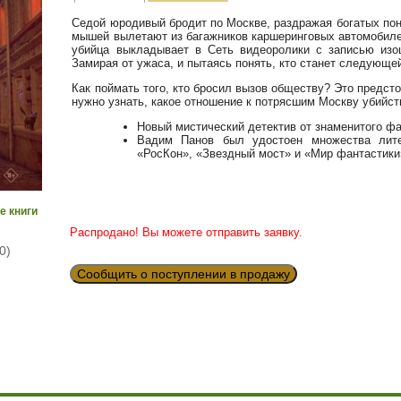
Седой юродивый бродит по Москве, раздражая богатых по
мышей вылетают из багажников каршеринговых автомобилей
убийца выкладывает в Сеть видеоролики с записью изощ
Замирая от ужаса, и пытаясь понять, кто станет следующе
Как поймать того, кто бросил вызов обществу? Это предст
нужно узнать, какое отношение к потрясшим Москву убийс
Новый мистический детектив от знаменитого фа
Вадим Панов был удостоен множества литер
«РосКон», «Звездный мост» и «Мир фантастики
е книги
Распродано! Вы можете отправить заявку.
0)
Сообщить о поступлении в продажу