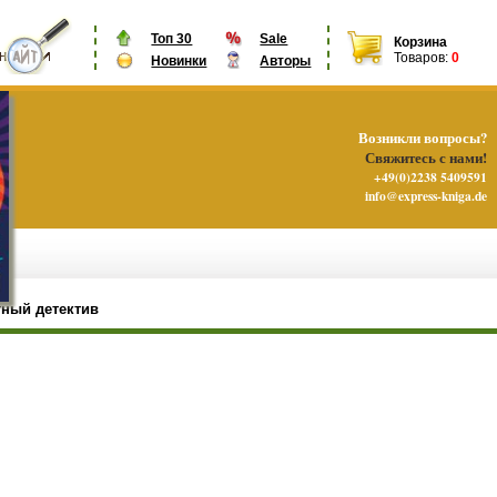
Топ 30
Sale
Корзина
Товаров:
0
Новинки
Авторы
Возникли вопросы?
Свяжитесь с нами!
+49(0)2238 5409591
info@express-kniga.de
ный детектив