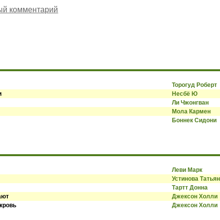
ый комментарий
Торогуд Роберт
и
Несбё Ю
Ли Чжонгван
Мола Кармен
Боннек Сидони
Леви Марк
Устинова Татья
Тартт Донна
ают
Джексон Холли
 кровь
Джексон Холли