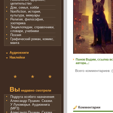
целительство
Дом, семья, хобби
Non/fiction, история,
культура, мемуары
Религия, философия,
эзотерика
Энциклопедии, справочники,
словари, учебники
Поэзия
Графический роман, комикс,
манга
Аудиокниги
Наклейки
Панов Вадим, ссылка вс
автора...:
Всего комментариев: (
*
*
*
Вы
недавно смотрели
Подруга особого назначения
Александр Пушкин. Сказки.
У Лукоморья. Аудиокнига
Комментарии
(MP3)
Александр Пушкин. Сказки.