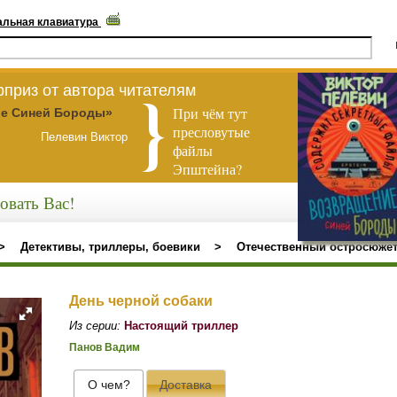
альная клавиатура
приз от автора читателям
При чём тут
е Синей Бороды»
пресловутые
Пелевин Виктор
файлы
Эпштейна?
овать Вас!
>
Детективы, триллеры, боевики
>
Отечественный остросюжет
День черной собаки
Из серии:
Настоящий триллер
Панов Вадим
О чем?
Доставка