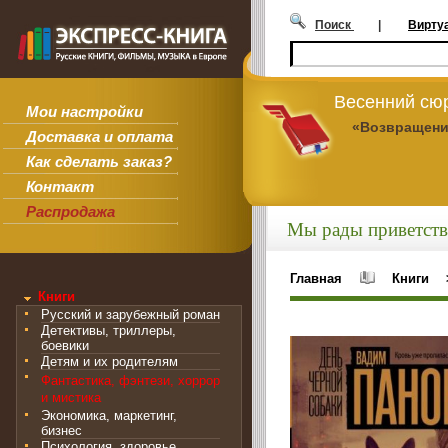
Поиск
|
Вирту
Весенний сюр
Мои настройки
«Возвращени
Доставка и оплата
Как сделать заказ?
Контакт
Распродажа
Мы рады приветств
Главная
Книги
Книги
Русский и зарубежный роман
Детективы, триллеры,
боевики
Детям и их родителям
Фантастика, фэнтези, хоррор
и мистика
Экономика, маркетинг,
бизнес
Психология, здоровье,