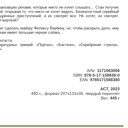
наехавших речами, которые никто не хочет слышать… Стаи летучих
, открывая то, что никто не хочет видеть. Безжалостный серийный
ренных преступлений, и их смотрят все. Не хотят, но смотрят.
й жертвой?
оит сделать майору Феликсу Вербину, но, чтобы раскрыть дело, ему
твам имеет большая черная собака…
нтаста.
атурных премий: «Портал», «Басткон», «Серебряная стрела»,
».
A/Nr:
1171063006
ISBN:
978-5-17-158838-0
EAN:
9785171588380
АСТ, 2023
480 с., формат:207x133x38, твердый переплёт
Вес:
445 г