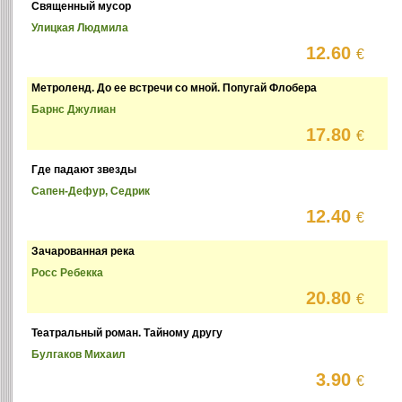
Священный мусор
Улицкая Людмила
12.60
€
Метроленд. До ее встречи со мной. Попугай Флобера
Барнс Джулиан
17.80
€
Где падают звезды
Сапен-Дефур, Седрик
12.40
€
Зачарованная река
Росс Ребекка
20.80
€
Театральный роман. Тайному другу
Булгаков Михаил
3.90
€