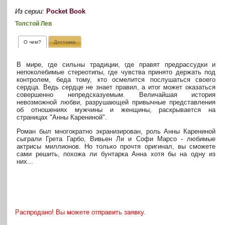
Из серии:
Pocket Book
Толстой Лев
О чем?
Доставка
В мире, где сильны традиции, где правят предрассудки и
непоколебимые стереотипы, где чувства принято держать под
контролем, беда тому, кто осмелится послушаться своего
сердца. Ведь сердце не знает правил, а итог может оказаться
совершенно непредсказуемым. Величайшая история
невозможной любви, разрушающей привычные представления
об отношениях мужчины и женщины, раскрывается на
страницах "Анны Карениной".
Роман был многократно экранизирован, роль Анны Карениной
сыграли Грета Гарбо, Вивьен Ли и Софи Марсо - любимые
актрисы миллионов. Но только прочтя оригинал, вы сможете
сами решить, похожа ли бунтарка Анна хотя бы на одну из
них...
Распродано! Вы можете отправить заявку.