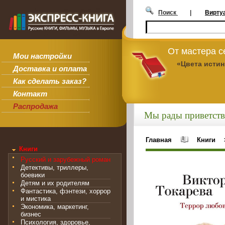
Поиск
|
Вирту
От мастера 
Мои настройки
«Цвета исти
Доставка и оплата
Как сделать заказ?
Контакт
Распродажа
Мы рады приветств
Главная
Книги
Книги
Русский и зарубежный роман
Детективы, триллеры,
боевики
Детям и их родителям
Фантастика, фэнтези, хоррор
и мистика
Экономика, маркетинг,
бизнес
Психология, здоровье,