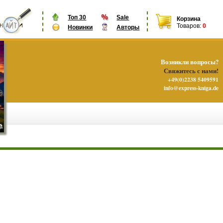
Топ 30
Sale
Корзина
Товаров:
0
Новинки
Авторы
Возникли вопросы?
Свяжитесь с нами!
+49(0)2238 5409591
info@express-kniga.de