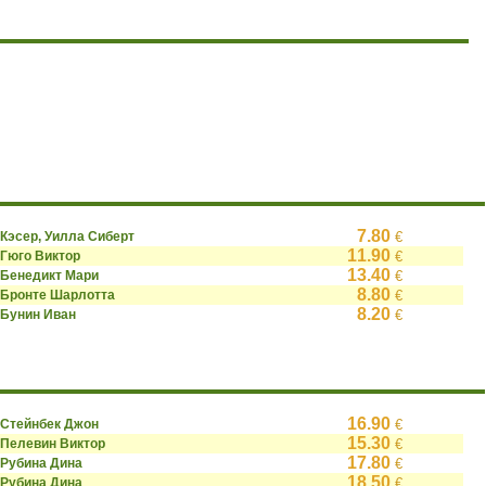
7.80
Кэсер, Уилла Сиберт
€
11.90
Гюго Виктор
€
13.40
Бенедикт Мари
€
8.80
Бронте Шарлотта
€
8.20
Бунин Иван
€
16.90
Стейнбек Джон
€
15.30
Пелевин Виктор
€
17.80
Рубина Дина
€
18.50
Рубина Дина
€