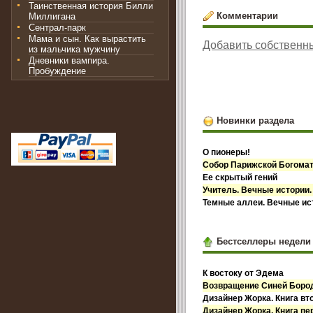
Таинственная история Билли
Комментарии
Миллигана
Сентрал-парк
Мама и сын. Как вырастить
Добавить собственн
из мальчика мужчину
Дневники вампира.
Пробуждение
Новинки раздела
О пионеры!
Собор Парижской Богома
Ее скрытый гений
Учитель. Вечные истории.
Темные аллеи. Вечные ист
Бестселлеры недели
К востоку от Эдема
Возвращение Синей Бор
Дизайнер Жорка. Книга вт
Дизайнер Жорка. Книга пе