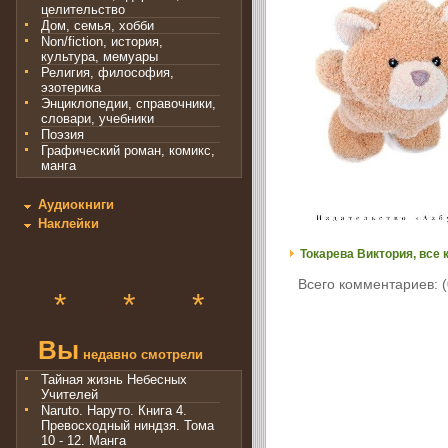
целительство
Дом, семья, хобби
Non/fiction, история,
культура, мемуары
Религия, философия,
эзотерика
Энциклопедии, справочники,
словари, учебники
Поэзия
Графический роман, комикс,
манга
Аудиокниги
Наклейки
Токарева Виктория, все 
Всего комментариев: (
*
*
*
Вы
недавно смотрели
Тайная жизнь Небесных
Учителей
Naruto. Наруто. Книга 4.
Превосходный ниндзя. Тома
10 - 12. Манга