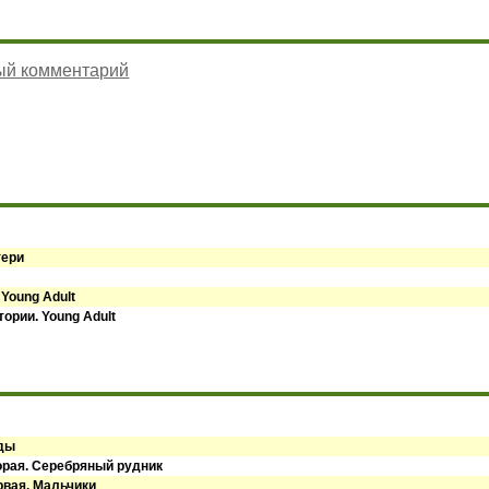
ый комментарий
тери
 Young Adult
ории. Young Adult
оды
орая. Серебряный рудник
рвая. Мальчики