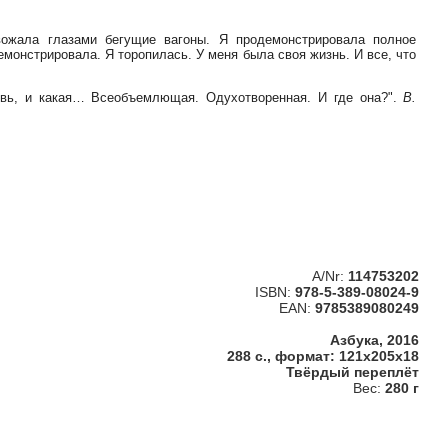
ожала глазами бегущие вагоны. Я продемонстрировала полное
емонстрировала. Я торопилась. У меня была своя жизнь. И все, что
вь, и какая… Всеобъемлющая. Одухотворенная. И где она?".
В.
A/Nr:
114753202
ISBN:
978-5-389-08024-9
EAN:
9785389080249
Азбука, 2016
288 с., формат: 121x205x18
Твёрдый переплёт
Вес:
280 г