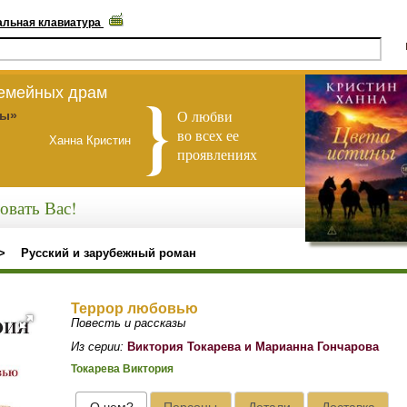
альная клавиатура
семейных драм
О любви
ны»
во всех ее
Ханна Кристин
проявлениях
овать Вас!
>
Русский и зарубежный роман
Террор любовью
Повесть и рассказы
Из серии:
Виктория Токарева и Марианна Гончарова
Токарева Виктория
О чем?
Персоны
Детали
Доставка