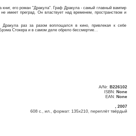
 книг, его роман "Дракула". Граф Дракула - самый главный вампир
, не имеет преград. Он властвует над временем, пространством и
ф Дракула раз за разом воплощался в кино, привлекая к себе
Брэма Стокера и в самом деле обрело бессмертие…
A/Nr:
B226102
ISBN:
None
EAN:
None
, 2007
608 с., ил., формат: 135х210, переплёт твёрдый