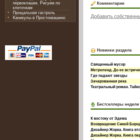
первоклашек. Рисуем по
Комментарии
клеточкам
Прощальная гастроль
Добавить собственн
Каникулы в Простоквашино
Новинки раздела
Священный мусор
Метроленд. До ее встречи
Где падают звезды
Зачарованная река
Театральный роман. Тайн
Бестселлеры недели
К востоку от Эдема
Возвращение Синей Бор
Дизайнер Жорка. Книга вт
Дизайнер Жорка. Книга пе