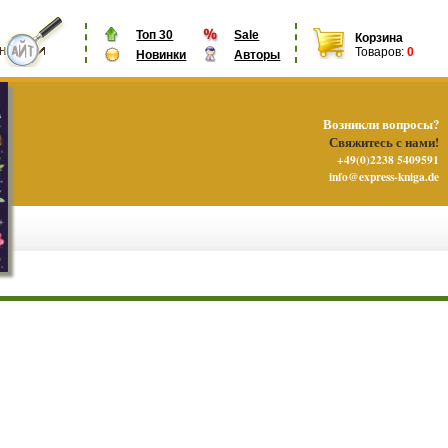
Топ 30
Sale
Корзина
Товаров:
0
Новинки
Авторы
Возникли вопросы?
Свяжитесь с нами!
+49(0)2238 5409591
info@express-kniga.de