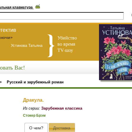
альная клавиатура
тектив
Убийство
 ночи»
во время
Устинова Татьяна
TV-шоу
овать Вас!
>
Русский и зарубежный роман
Дракула.
Из серии:
Зарубежная классика
Стокер Брэм
О чем?
Доставка