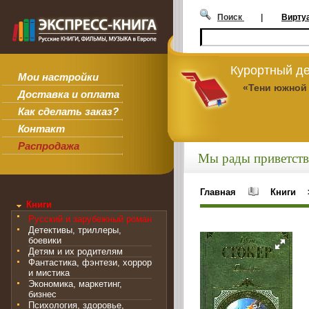
Поиск
|
Вирту
Курортный де
Мои настройки
«Тени южной
Доставка и оплата
Как сделать заказ?
Контакт
Распродажа
Мы рады приветств
Главная
Книги
Книги
Русский и зарубежный роман
Детективы, триллеры,
боевики
Детям и их родителям
Фантастика, фэнтези, хоррор
и мистика
Экономика, маркетинг,
бизнес
Психология, здоровье,