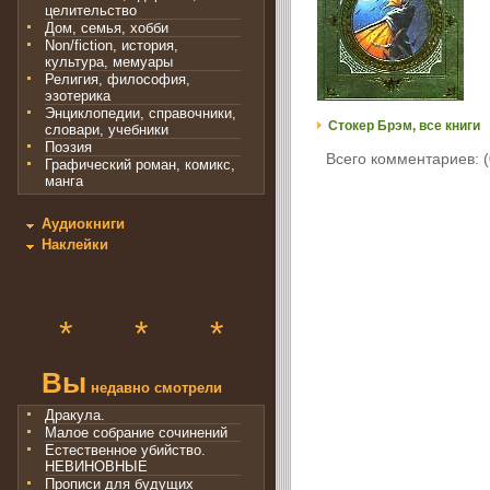
целительство
Дом, семья, хобби
Non/fiction, история,
культура, мемуары
Религия, философия,
эзотерика
Энциклопедии, справочники,
Стокер Брэм, все книги
словари, учебники
Поэзия
Всего комментариев: (
Графический роман, комикс,
манга
Аудиокниги
Наклейки
*
*
*
Вы
недавно смотрели
Дракула.
Малое собрание сочинений
Естественное убийство.
НЕВИНОВНЫЕ
Прописи для будущих