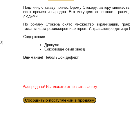
Подлинную славу принес Брэму Стокеру, автору множества
всех времен и народов. Его могущество не знает границ
людьми.
По роману Стокера снято множество экранизаций, гра
талантливых режиссеров и актеров. Устрашающее детище 
Содержание:
0)
Дракула
Сокровище семи звезд
Внимание!
Небольшой дефект
Распродано! Вы можете отправить заявку.
Сообщить о поступлении в продажу