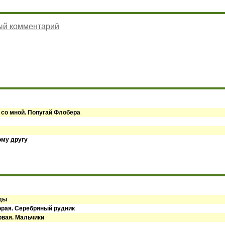
ый комментарий
 со мной. Попугай Флобера
ому другу
оды
орая. Серебряный рудник
рвая. Мальчики