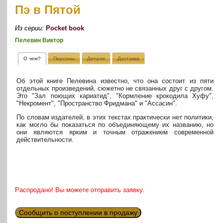
Пэ в Пятой
Из серии:
Pocket book
Пелевин Виктор
О чем?
Персоны
Детали
Доставка
Об этой книге Пелевина известно, что она состоит из пяти
отдельных произведений, сюжетно не связанных друг с другом.
Это "Зал поющих кариатид", "Кормление крокодила Хуфу",
"Некромент", "Пространство Фридмана" и "Ассасин".
По словам издателей, в этих текстах практически нет политики,
как могло бы показаться по объединяющему их названию, но
они являются ярким и точным отражением современной
действительности.
Распродано! Вы можете отправить заявку.
Сообщить о поступлении в продажу