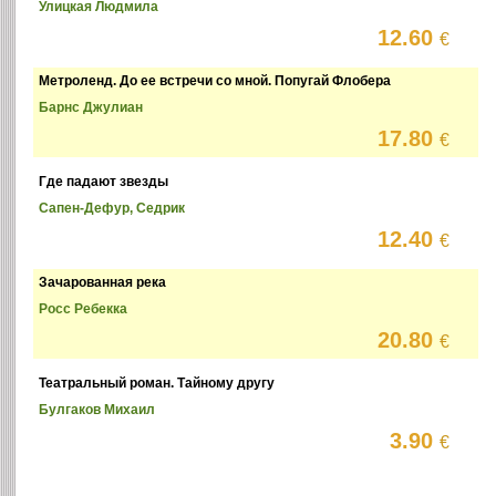
Улицкая Людмила
12.60
€
Метроленд. До ее встречи со мной. Попугай Флобера
Барнс Джулиан
17.80
€
Где падают звезды
Сапен-Дефур, Седрик
12.40
€
Зачарованная река
Росс Ребекка
20.80
€
Театральный роман. Тайному другу
Булгаков Михаил
3.90
€