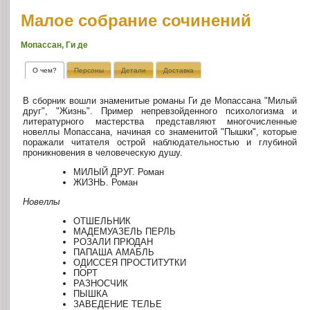
Малое собрание сочинений
Мопассан, Ги де
О чем?
Персоны
Детали
Доставка
В сборник вошли знаменитые романы Ги де Мопассана "Милый
друг", "Жизнь". Пример непревзойденного психологизма и
литературного мастерства представляют многочисленные
новеллы Мопассана, начиная со знаменитой "Пышки", которые
поражали читателя острой наблюдательностью и глубиной
проникновения в человеческую душу.
МИЛЫЙ ДРУГ. Роман
ЖИЗНЬ. Роман
Новеллы
ОТШЕЛЬНИК
МАДЕМУАЗЕЛЬ ПЕРЛЬ
РОЗАЛИ ПРЮДАН
ПАПАША AMАБЛЬ
ОДИССЕЯ ПРОСТИТУТКИ
ПОРТ
РАЗНОСЧИК
ПЫШКА
ЗАВЕДЕНИЕ ТЕЛЬЕ