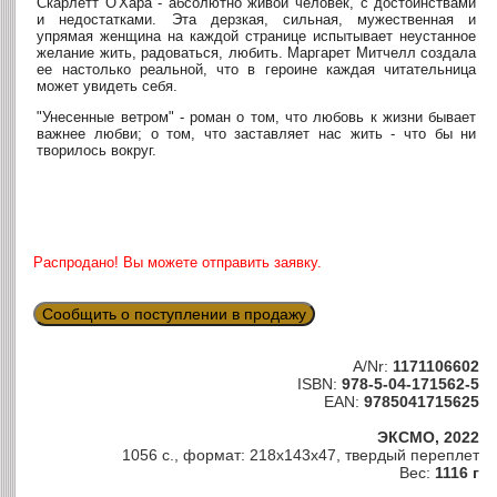
Скарлетт О'Хара - абсолютно живой человек, с достоинствами
и недостатками. Эта дерзкая, сильная, мужественная и
упрямая женщина на каждой странице испытывает неустанное
желание жить, радоваться, любить. Маргарет Митчелл создала
ее настолько реальной, что в героине каждая читательница
может увидеть себя.
"Унесенные ветром" - роман о том, что любовь к жизни бывает
важнее любви; о том, что заставляет нас жить - что бы ни
творилось вокруг.
Распродано! Вы можете отправить заявку.
Сообщить о поступлении в продажу
A/Nr:
1171106602
ISBN:
978-5-04-171562-5
EAN:
9785041715625
ЭКСМО, 2022
1056 с., формат: 218x143x47, твердый переплет
Вес:
1116 г