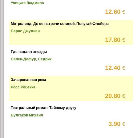
Улицкая Людмила
12.60
€
Метроленд. До ее встречи со мной. Попугай Флобера
Барнс Джулиан
17.80
€
Где падают звезды
Сапен-Дефур, Седрик
12.40
€
Зачарованная река
Росс Ребекка
20.80
€
Театральный роман. Тайному другу
Булгаков Михаил
3.90
€