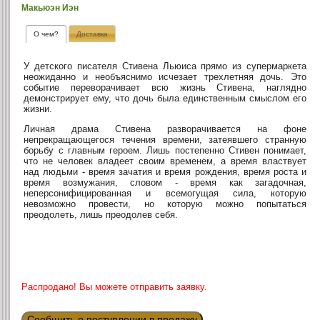
Макьюэн Иэн
О чем?
Доставка
У детского писателя Стивена Льюиса прямо из супермаркета
неожиданно и необъяснимо исчезает трехлетняя дочь. Это
событие переворачивает всю жизнь Стивена, наглядно
демонстрирует ему, что дочь была единственным смыслом его
жизни.
Личная драма Стивена разворачивается на фоне
непрекращающегося течения времени, затеявшего странную
борьбу с главным героем. Лишь постепенно Стивен понимает,
что не человек владеет своим временем, а время властвует
над людьми - время зачатия и время рождения, время роста и
время возмужания, словом - время как загадочная,
неперсонифицированная и всемогущая сила, которую
невозможно провести, но которую можно попытаться
преодолеть, лишь преодолев себя.
Распродано! Вы можете отправить заявку.
Сообщить о поступлении в продажу