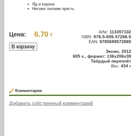
Яд и корона
Негоже лилиям прясть
A/Nr:
113357102
6.70
Цена:
€
ISBN:
978-5-699-57288-5
EAN:
9785699572885
Эксмо, 2012
605 с., формат: 136x206x38
Твёрдый переплёт
Вес:
434 г
Комментарии
Добавить собственный комментарий