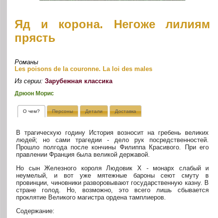
Яд и корона. Негоже лилиям
прясть
Романы
Les poisons de la couronne. La loi des males
Из серии:
Зарубежная классика
Дрюон Морис
О чем?
Персоны
Детали
Доставка
В трагическую годину История возносит на гребень великих
людей; но сами трагедии - дело рук посредственностей.
Прошло полгода после кончины Филиппа Красивого. При его
правлении Франция была великой державой.
Но сын Железного короля Людовик X - монарх слабый и
неумелый, и вот уже мятежные бароны сеют смуту в
провинции, чиновники разворовывают государственную казну. В
стране голод. Но, возможно, это всего лишь сбывается
проклятие Великого магистра ордена тамплиеров.
Содержание: