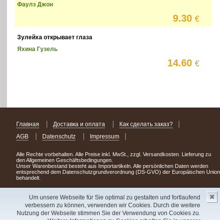
Фаулз Джон
9.30
€
Зулейха открывает глаза
Яхина Гузель
14.60
€
Главная
Доставка и оплата
Как сделать заказ?
AGB
Datenschutz
Impressum
Alle Rechte vorbehalten. Alle Preise inkl. MwSt., zzgl. Versandkosten. Lieferung zu
den Allgemeinen Geschäftsbedingungen.
Unser Warenbestand besteht aus Importartikeln. Alle persönlichen Daten werden
entsprechend dem Datenschutzgrundverordnung (DS-GVO) der Europäischen Union
behandelt.
Сделав заказ сегодня, уже через день или два Вы можете стать обладателем
✖
НОВИНКИ из Германии
! Удачного поиска!
Um unsere Webseite für Sie optimal zu gestalten und fortlaufend
verbessern zu können, verwenden wir Cookies. Durch die weitere
Copyright 2003 - 2023 © Express-Kniga
Nutzung der Webseite stimmen Sie der Verwendung von Cookies zu.
Разработка:
V.A.Vorobiev