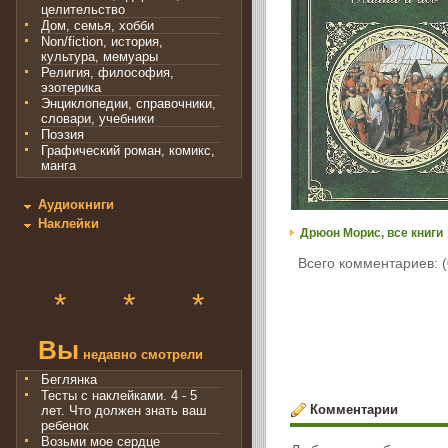
целительство
Дом, семья, хобби
Non/fiction, история,
культура, мемуары
Религия, философия,
эзотерика
Энциклопедии, справочники,
словари, учебники
Поэзия
Графический роман, комикс,
манга
Аудиокниги
Наклейки
Дрюон Морис, все книги
Всего комментариев: (
*
*
*
Вы
недавно смотрели
Беглянка
Тесты с наклейками. 4 - 5
Комментарии
лет. Что должен знать ваш
ребенок
Возьми мое сердце