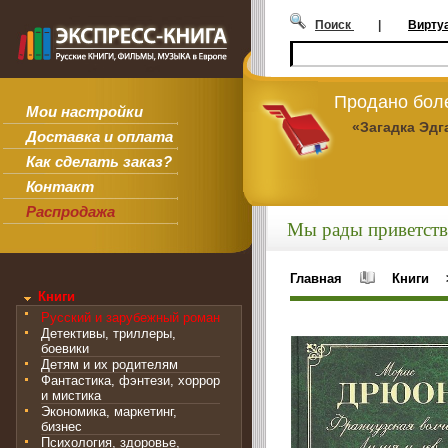
Поиск
|
Вирту
Продано боле
Мои настройки
«Загадка Эдг
Доставка и оплата
Как сделать заказ?
Контакт
Распродажа
Мы рады приветств
Главная
Книги
Книги
Русский и зарубежный роман
Детективы, триллеры,
боевики
Детям и их родителям
Фантастика, фэнтези, хоррор
и мистика
Экономика, маркетинг,
бизнес
Психология, здоровье,