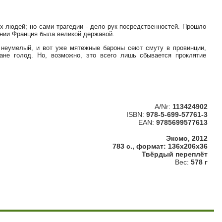
их людей; но сами трагедии - дело рук посредственностей. Прошло
ении Франция была великой державой.
неумелый, и вот уже мятежные бароны сеют смуту в провинции,
ане голод. Но, возможно, это всего лишь сбывается проклятие
A/Nr:
113424902
ISBN:
978-5-699-57761-3
EAN:
9785699577613
Эксмо, 2012
783 с., формат: 136x206x36
Твёрдый переплёт
Вес:
578 г