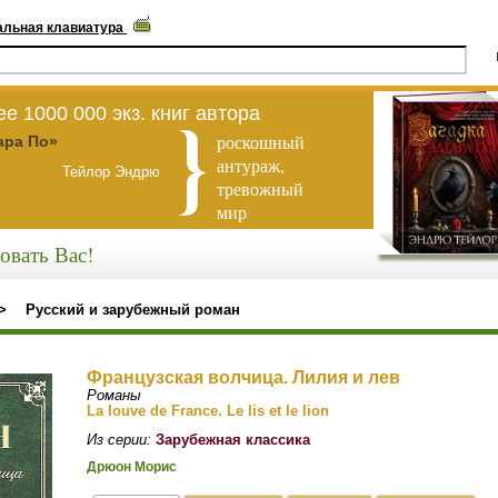
альная клавиатура
е 1000 000 экз. книг автора
роскошный
ара По»
антураж,
Тейлор Эндрю
тревожный
мир
овать Вас!
>
Русский и зарубежный роман
Французская волчица. Лилия и лев
Романы
La louve de France. Le lis et le lion
Из серии:
Зарубежная классика
Дрюон Морис