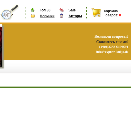
Топ 30
Sale
Корзина
Товаров:
0
Новинки
Авторы
Возникли вопросы?
Свяжитесь с нами!
+49(0)2238 5409591
info@express-kniga.de