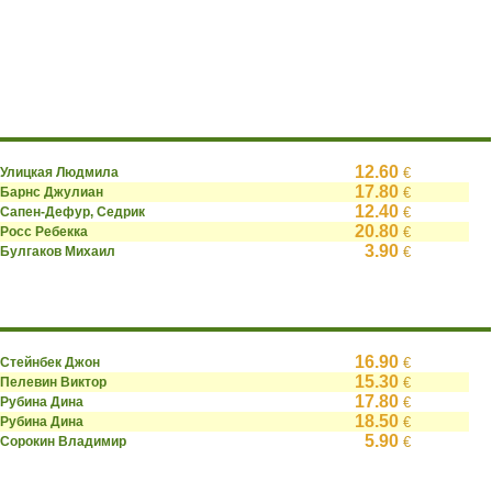
12.60
Улицкая Людмила
€
17.80
Барнс Джулиан
€
12.40
Сапен-Дефур, Седрик
€
20.80
Росс Ребекка
€
3.90
Булгаков Михаил
€
16.90
Стейнбек Джон
€
15.30
Пелевин Виктор
€
17.80
Рубина Дина
€
18.50
Рубина Дина
€
5.90
Сорокин Владимир
€