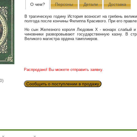
О чем?
Персоны
Детали
Доставка
В трагическую годину История возносит на гребень велик
полгода после кончины Филиппа Красивого. При его правл
Но сын Железного короля Людовик X - монарх слабый и 
чиновники разворовывают государственную казну. В стр
Великого магистра ордена тамплиеров.
Распродано! Вы можете отправить заявку.
0)
Сообщить о поступлении в продажу