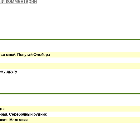
ый комментарий
 со мной. Попугай Флобера
ому другу
оды
орая. Серебряный рудник
рвая. Мальчики