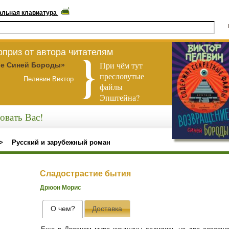
альная клавиатура
приз от автора читателям
При чём тут
е Синей Бороды»
пресловутые
Пелевин Виктор
файлы
Эпштейна?
овать Вас!
>
Русский и зарубежный роман
Сладострастие бытия
Дрюон Морис
О чем?
Доставка