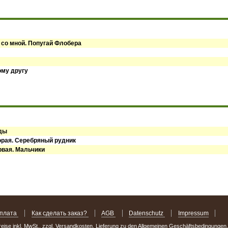
 со мной. Попугай Флобера
ому другу
оды
орая. Серебряный рудник
рвая. Мальчики
оплата
Как сделать заказ?
AGB
Datenschutz
Impressum
Preise inkl. MwSt., zzgl. Versandkosten. Lieferung zu den Allgemeinen Geschäftsbedingungen