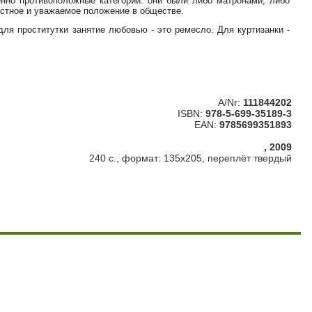
но противоположные категории: они были либо матронами, либо
вестное и уважаемое положение в обществе.
для проститутки занятие любовью - это ремесло. Для куртизанки -
A/Nr:
111844202
ISBN:
978-5-699-35189-3
EAN:
9785699351893
, 2009
240 с., формат: 135х205, переплёт твердый