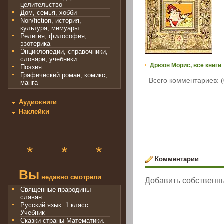
целительство
Дом, семья, хобби
Non/fiction, история,
культура, мемуары
Религия, философия,
эзотерика
Энциклопедии, справочники,
словари, учебники
Дрюон Морис, все книги
Поэзия
Графический роман, комикс,
Всего комментариев: (
манга
Аудиокниги
Наклейки
*
*
*
Комментарии
Вы
недавно смотрели
Добавить собственн
Священные прародины
славян.
Русский язык. 1 класс.
Учебник
Сказки страны Математики.