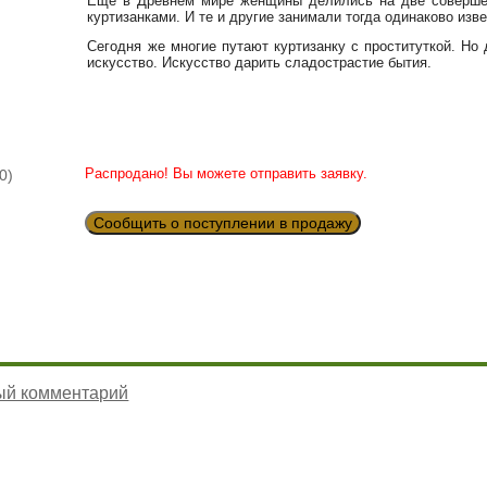
Еще в Древнем мире женщины делились на две совершен
куртизанками. И те и другие занимали тогда одинаково из
Сегодня же многие путают куртизанку с проституткой. Но 
искусство. Искусство дарить сладострастие бытия.
Распродано! Вы можете отправить заявку.
0)
Сообщить о поступлении в продажу
ый комментарий