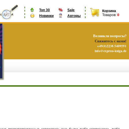
Топ 30
Sale
Корзина
Товаров:
0
Новинки
Авторы
Возникли вопросы?
Свяжитесь с нами!
+49(0)2238 5409591
info@express-kniga.de