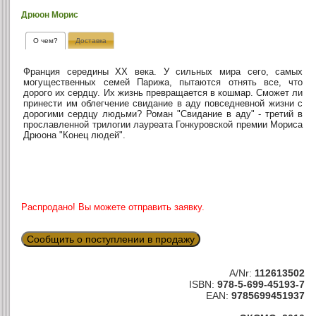
Дрюон Морис
О чем?
Доставка
Франция середины XX века. У сильных мира сего, самых
могущественных семей Парижа, пытаются отнять все, что
дорого их сердцу. Их жизнь превращается в кошмар. Сможет ли
принести им облегчение свидание в аду повседневной жизни с
дорогими сердцу людьми? Роман "Свидание в аду" - третий в
прославленной трилогии лауреата Гонкуровской премии Мориса
Дрюона "Конец людей".
Распродано! Вы можете отправить заявку.
Сообщить о поступлении в продажу
A/Nr:
112613502
ISBN:
978-5-699-45193-7
EAN:
9785699451937