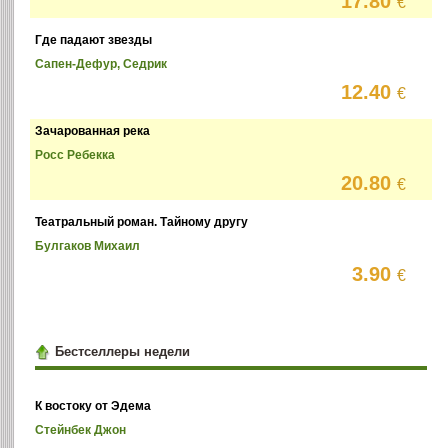
17.80
€
Где падают звезды
Сапен-Дефур, Седрик
12.40
€
Зачарованная река
Росс Ребекка
20.80
€
Театральный роман. Тайному другу
Булгаков Михаил
3.90
€
Бестселлеры недели
К востоку от Эдема
Стейнбек Джон