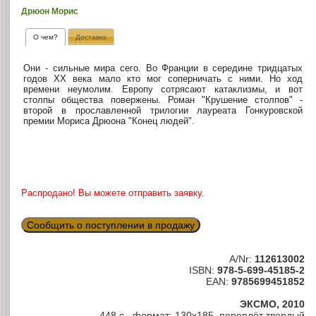
Дрюон Морис
О чем?
Доставка
Они - сильные мира сего. Во Франции в середине тридцатых
годов XX века мало кто мог соперничать с ними. Но ход
времени неумолим. Европу сотрясают катаклизмы, и вот
столпы общества повержены. Роман "Крушение столпов" -
второй в прославленной трилогии лауреата Гонкуровской
премии Мориса Дрюона "Конец людей".
Распродано! Вы можете отправить заявку.
Сообщить о поступлении в продажу
A/Nr:
112613002
ISBN:
978-5-699-45185-2
EAN:
9785699451852
ЭКСМО, 2010
448 с., формат: 130х185, переплёт твердый