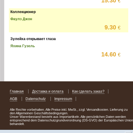
15.30
€
Коллекционер
Фаулз Джон
9.30
€
Зулейха открывает глаза
Яхина Гузель
14.60
€
Главная
Доставка и оплата
Как сделать заказ?
AGB
Datenschutz
Impressum
Alle Rechte vorbehalten. Alle Preise inkl. MwSt., zzgl. Versandkosten. Lieferung zu
den Allgemeinen Geschäftsbedingungen.
Unser Warenbestand besteht aus Importartikeln. Alle persönlichen Daten werden
entsprechend dem Datenschutzgrundverordnung (DS-GVO) der Europäischen Union
behandelt.
Сделав заказ сегодня, уже через день или два Вы можете стать обладателем