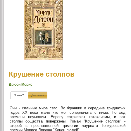
Крушение столпов
Дрюон Морис
О чем?
Доставка
Они - сильные мира сего. Во Франции в середине тридцатых
годов XX века мало кто мог соперничать с ними. Но ход
времени неумолим. Европу сотрясают катаклизмы, и вот
столпы общества повержены. Роман "Крушение столпов" -
второй в прославленной трилогии лауреата Гонкуровской
премии Мориса Дрюона "Конец людей".