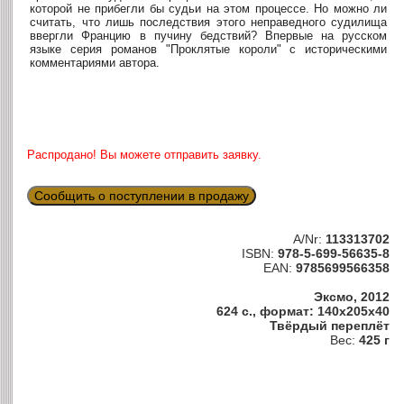
которой не прибегли бы судьи на этом процессе. Но можно ли
считать, что лишь последствия этого неправедного судилища
ввергли Францию в пучину бедствий? Впервые на русском
языке серия романов "Проклятые короли" с историческими
комментариями автора.
Распродано! Вы можете отправить заявку.
Сообщить о поступлении в продажу
A/Nr:
113313702
ISBN:
978-5-699-56635-8
EAN:
9785699566358
Эксмо, 2012
624 с., формат: 140x205x40
Твёрдый переплёт
Вес:
425 г