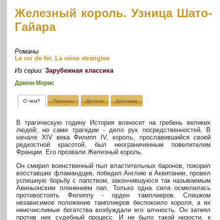
Железный король. Узница Шато-
Гайара
Романы
Le roi de fer. La reine etranglee
Из серии:
Зарубежная классика
Дрюон Морис
О чем?
Персоны
Детали
Доставка
В трагическую годину История возносит на гребень великих
людей; но сами трагедии - дело рук посредственностей. В
начале XIV века Филипп IV, король, прославившийся своей
редкостной красотой, был неограниченным повелителем
Франции. Его прозвали Железный король.
Он смирил воинственный пыл властительных баронов, покорил
восставших фламандцев, победил Англию в Аквитании, провел
успешную борьбу с папством, закончившуюся так называемым
Авиньонским пленением пап. Только одна сила осмелилась
противостоять Филиппу - орден тамплиеров. Слишком
независимое положение тамплиеров беспокоило короля, а их
неисчислимые богатства возбуждали его алчность. Он затеял
против них судебный процесс. И не было такой низости, к