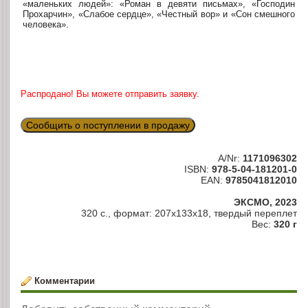
«маленьких людей»: «Роман в девяти письмах», «Господин
Прохарчин», «Слабое сердце», «Честный вор» и «Сон смешного
человека».
Распродано! Вы можете отправить заявку.
Сообщить о поступлении в продажу
A/Nr:
1171096302
ISBN:
978-5-04-181201-0
EAN:
9785041812010
ЭКСМО, 2023
320 с., формат: 207x133x18, твердый переплет
Вес:
320 г
Комментарии