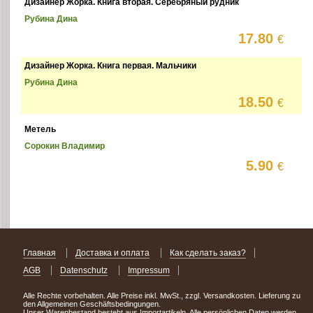
Дизайнер Жорка. Книга вторая. Серебряный рудник
Рубина Дина
17.80
€
Дизайнер Жорка. Книга первая. Мальчики
Рубина Дина
18.50
€
Метель
Сорокин Владимир
5.90
€
Главная
Доставка и оплата
Как сделать заказ?
AGB
Datenschutz
Impressum
Alle Rechte vorbehalten. Alle Preise inkl. MwSt., zzgl. Versandkosten. Lieferung zu
den Allgemeinen Geschäftsbedingungen.
Unser Warenbestand besteht aus Importartikeln. Alle persönlichen Daten werden